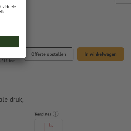
 48,79
Offerte opstellen
In winkelwagen
l. 21% btw
ale druk,
Templates