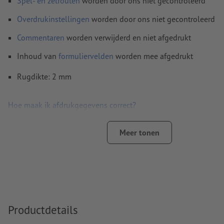
Spel- en zetfouten
worden door ons niet gecontroleerd
Overdrukinstellingen
worden door ons niet gecontroleerd
Commentaren
worden verwijderd en niet afgedrukt
Inhoud van
formuliervelden
worden mee afgedrukt
Rugdikte: 2 mm
Hoe maak ik afdrukgegevens correct?
Meer tonen
Productdetails