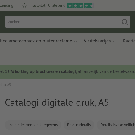
rzending
Trustpilot - Uitstekend
Reclametechniek en buitenreclame
Visitekaartjes
Kaart
wel 12 % korting op brochures en catalogi
, afhankelijk van de bestelwaar
druk, A5
Catalogi digitale druk, A5
Instructies voor drukgegevens
Productdetails
Details inzake veili