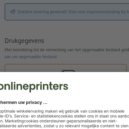
Snellere levering gewenst? Kies voor expresverzending bij h
Drukgegevens
Met betrekking tot de verwerking van het opgemaakte bestand gel
aan uw opgemaakte bestand
Eigen opgemaakte bestanden
U kunt uw opgemaakte bestanden vóór of na aankoop
uploaden.