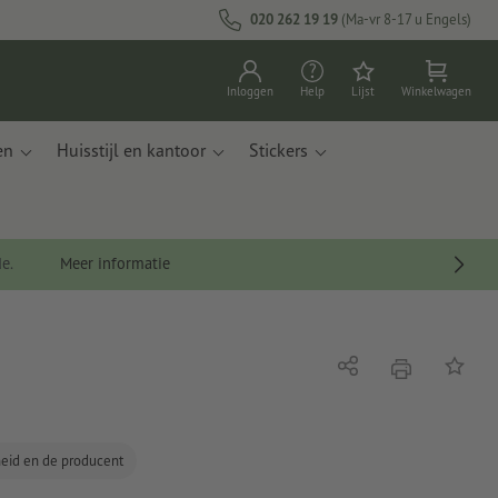
020 262 19 19
(Ma-vr 8-17 u Engels)
Inloggen
Help
Lijst
Winkelwagen
en
Huisstijl en kantoor
Stickers
de.
Meer informatie
afdrukken
Delen
Op de li
gheid en de producent