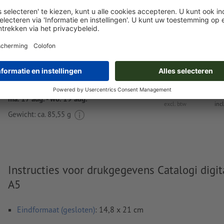
Nu uploaden
Levering circa:
€ 40,32
€
ma. 17 aug. - wo. 19 aug.
excl. btw
inc
Gewicht: ca.
85,55 g
Instructies voor drukgegevens Catalogi digit
A5
Eindformaat (gesloten)
: 14,8 x 21 cm