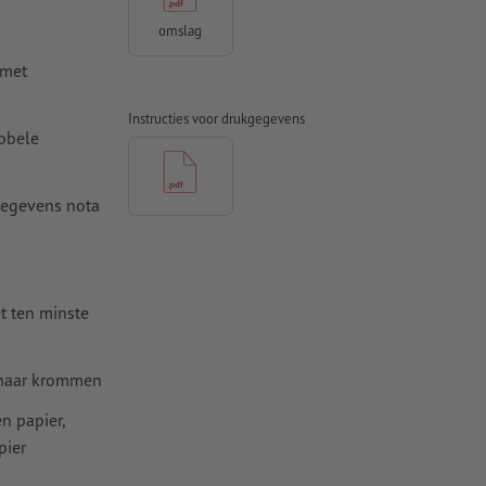
omslag
 met
Instructies voor drukgegevens
bbele
gegevens nota
t ten minste
 naar krommen
n papier,
pier