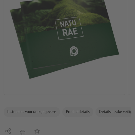
Instructies voor drukgegevens
Productdetails
Details inzake veilig
Delen
Op de lijst
afdrukken