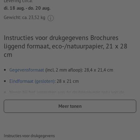
Levering circa:
di. 18 aug. - do. 20 aug.
Gewicht: ca.
23,52 kg
Instructies voor drukgegevens Brochures
liggend formaat, eco-/natuurpapier, 21 x 28
cm
Gegevensformaat
(incl. 2 mm afloop): 28,4 x 21,4 cm
Eindformaat (gesloten)
: 28 x 21 cm
Neem bij het aanmaken van de drukgegevens nota van de
bijzonderheden
voor brochures:
Meer tonen
Paginavolgorde:
wij verzorgen het inslagschema van het binnenwerk, dat
is het rangschikken en positioneren van de pagina's op
het drukvel
Instructies voor drukgegevens