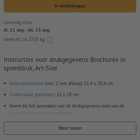
In winkelwagen
Levering circa:
di. 11 aug. - do. 13 aug.
Gewicht: ca.
27,05 kg
Instructies voor drukgegevens Brochures in
spoeddruk, Art-Size
Gegevensformaat
(incl. 2 mm afloop): 21,4 x 28,4 cm
Eindformaat (gesloten)
: 21 x 28 cm
Neem bij het aanmaken van de drukgegevens nota van de
bijzonderheden
voor brochures:
Paginavolgorde:
Meer tonen
wij verzorgen het inslagschema van het binnenwerk, dat