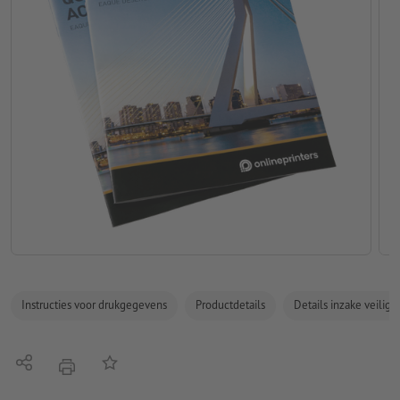
Instructies voor drukgegevens
Productdetails
Details inzake veilig
Delen
Op de lijst
afdrukken