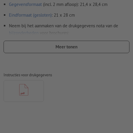
Gegevensformaat
(incl. 2 mm afloop): 21,4 x 28,4 cm
Eindformaat (gesloten)
: 21 x 28 cm
Neem bij het aanmaken van de drukgegevens nota van de
bijzonderheden
voor brochures:
Paginavolgorde:
Meer tonen
wij verzorgen het inslagschema van het binnenwerk, dat
is het rangschikken en positioneren van de pagina's op
het drukvel
Instructies voor drukgegevens
daarvoor hebben wij een pdf-bestand met doorlopende
afzonderlijke pagina's nodig
wanneer u in het lay-outprogramma met dubbele
pagina's werkt, dient u deze vervolgens als doorlopende
afzonderlijke pagina's te exporteren
Aanwijzing: Bij een 6-zijdige omslag moeten de buitenste
pagina's ingekort worden opgemaakt. Details daarover vindt