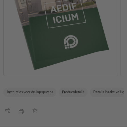
Instructies voor drukgegevens
Productdetails
Details inzake veilig
Delen
Op de lijst
afdrukken