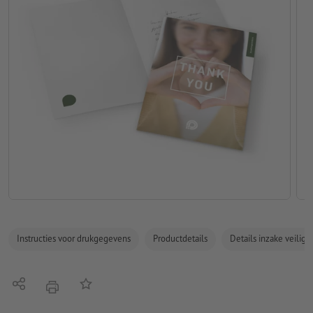
Instructies voor drukgegevens
Productdetails
Details inzake veilig
Delen
Op de lijst
afdrukken