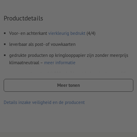
Inhoud van
formuliervelden
worden mee afgedrukt
Productdetails
Hoe maak ik afdrukgegevens correct?
Voor- en achterkant
vierkleurig bedrukt
(4/4)
leverbaar als post- of vouwkaarten
gedrukte producten op kringlooppapier zijn zonder meerprijs
klimaatneutraal –
meer informatie
gevouwen levering bij 300 g/m² kunstdrukpapier is mogelijk,
echter optionele veredeling vervalt
Meer tonen
Levering, indien er geen keuzemogelijkheid bestaat: plano
liggend (gerild, maar niet gevouwen)
Details inzake veiligheid en de producent