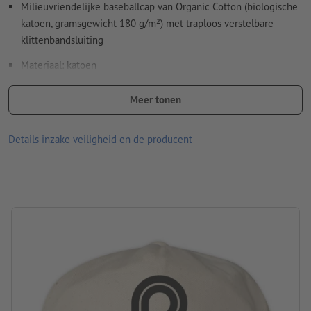
Hoe maak ik afdrukgegevens correct?
Milieuvriendelijke baseballcap van Organic Cotton (biologische
katoen, gramsgewicht 180 g/m²) met traploos verstelbare
klittenbandsluiting
Materiaal: katoen
afmetingen: 16 x 12,5 x 27 cm
Meer tonen
Verpakking: niet apart verpakt
Details inzake veiligheid en de producent
verwerking: zeef-transferdruk
Drukpositie: Aan de voorkant