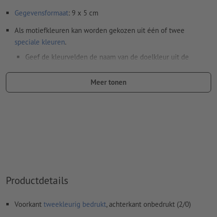
Gegevensformaat
: 9 x 5 cm
Als motiefkleuren kan worden gekozen uit één of twee
speciale kleuren
.
Geef de kleurvelden de naam van de doelkleur uit de
Pantone FORMULA GUIDE Solid Coated (bijv. "Pantone 286
C").
Meer tonen
Er zijn geen metallic- en neonkleuren mogelijk.
De drager kan bij het
drukken met witte inkt
doorschijnen
Het drukklare pdf-bestand mag alleen vectoren bevatten;
jpeg- of tiff- afbeeldingen en -templates zijn niet geschikt
Meer informatie en tips over
vectorgegevens
vindt u in
onze Help-functie.
Productdetails
Spel- en zetfouten
worden door ons niet gecontroleerd
Voorkant
tweekleurig bedrukt
, achterkant onbedrukt (2/0)