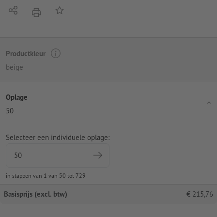
Delen
Op de lijst
afdrukken
Productkleur
beige
Oplage
50
Selecteer een individuele oplage:
in stappen van 1 van 50 tot 729
Basisprijs (excl. btw)
€
215,76