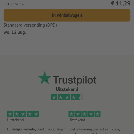
€ 11,29
incl. 21% btw
In winkelwagen
Standaard verzending (DPD)
wo. 12 aug.
Uitstekend
Uitstekend
Uitstekend
Ui
Duidelijke website, goed product tegen
Snelle levering, perfect van kleur,
He