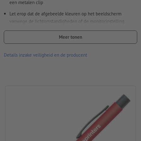
een metalen clip
Spel- en zetfouten
worden door ons niet gecontroleerd
Let erop dat de afgebeelde kleuren op het beeldscherm
vanwege de lichtomstandigheden of de monitorinstelling
Hoe maak ik afdrukgegevens correct?
kunnen afwijken van de daadwerkelijke productkleuren.
Meer tonen
Materiaal: plastic
afmetingen: 14 x ø 1 cm
Details inzake veiligheid en de producent
verwerking: tampondruk
Drukpositie: op het midden van de schacht