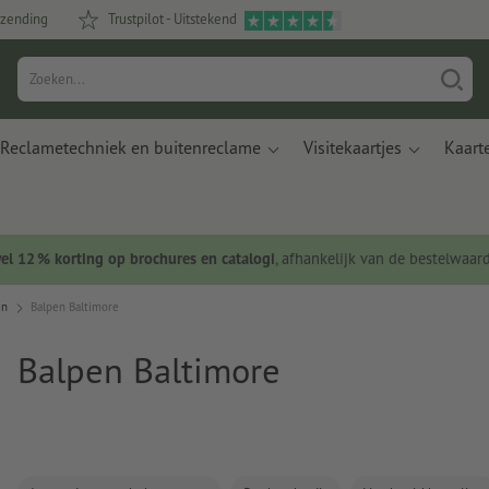
rzending
Trustpilot - Uitstekend
Reclametechniek en buitenreclame
Visitekaartjes
Kaart
wel 12 % korting op brochures en catalogi
, afhankelijk van de bestelwaar
en
Balpen Baltimore
Balpen Baltimore