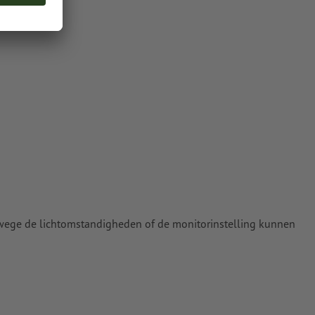
gemaakte
n
nze Help-
wege de lichtomstandigheden of de monitorinstelling kunnen