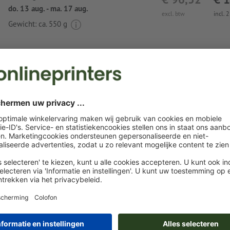
do. 13 aug. - ma. 17 aug.
excl. btw
incl. 
Gewicht: ca.
550 g
Instructies voor drukgegevens Balpen Balti
Gegevensformaat
(incl. 0 mm afloop): 4 x 0,7 cm
Het drukklare pdf-bestand mag alleen vectoren bevatten; j
afbeeldingen en -templates zijn niet geschikt
Als motiefkleuren kan worden gekozen uit één of twee
speci
Geef de kleurvelden de naam van de doelkleur uit de Pa
FORMULA GUIDE Solid Coated (bijv. "Pantone 286 C").
Er zijn geen metallic- en neonkleuren mogelijk.
Goud (Pantone 871 C) en zilver (Pantone 877 C) zijn mogel