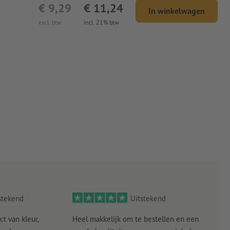
€ 9,29
€ 11,24
In winkelwagen
excl. btw
incl. 21% btw
stekend
Uitstekend
ct van kleur,
Heel makkelijk om te bestellen en een
Als