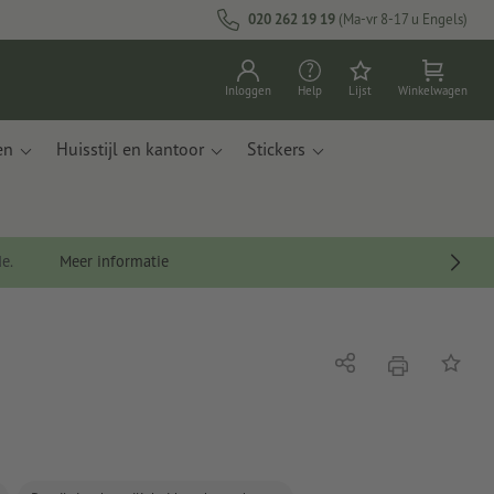
020 262 19 19
(Ma-vr 8-17 u Engels)
Inloggen
Help
Lijst
Winkelwagen
en
Huisstijl en kantoor
Stickers
de.
Meer informatie
afdrukken
Delen
Op de li