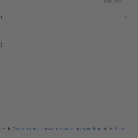
excl. btw
)
)
den de
Overeenkomst inzake de opdrachtverwerking
en de
Eisen