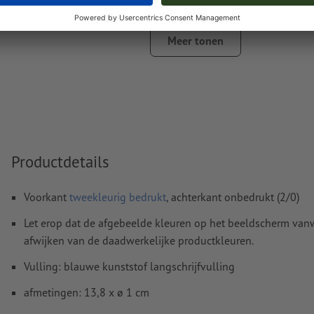
drukkleuren. Geef daarvoor de in uw drukgegevens aan
steunkleur de naam "gold" of "silver"
Meer tonen
De drager kan bij het
drukken met witte inkt
doorschijne
Meer informatie en tips over
vectorgegevens
vindt u in o
functie.
Lettergrootte: ten minste 6 pt (2,12 mm)
Spel- en zetfouten
worden door ons niet gecontroleerd
Productdetails
Hoe maak ik afdrukgegevens correct?
Voorkant
tweekleurig bedrukt
, achterkant onbedrukt (2/0)
Let erop dat de afgebeelde kleuren op het beeldscherm van
afwijken van de daadwerkelijke productkleuren.
Vulling: blauwe kunststof langschrijfvulling
afmetingen: 13,8 x ø 1 cm