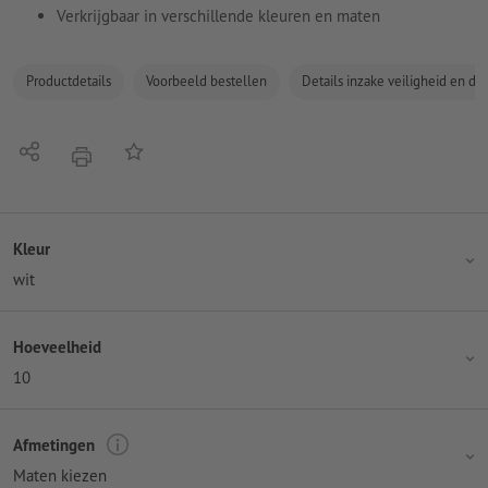
Verkrijgbaar in verschillende kleuren en maten
Productdetails
Voorbeeld bestellen
Details inzake veiligheid en de
Delen
Op de lijst
afdrukken
Kleur
wit
Hoeveelheid
10
Afmetingen
Maten kiezen