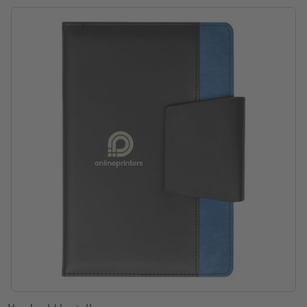
Verpakking: Kartonnen/papieren sleeve
verwerking: tampondruk
Drukpositie: op het midden van de cover