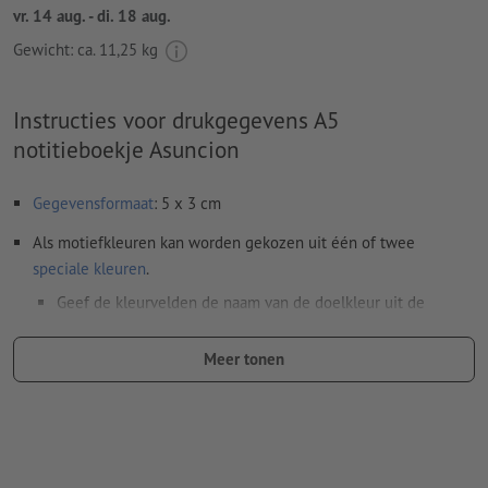
vr. 14 aug. - di. 18 aug.
Gewicht: ca.
11,25 kg
Instructies voor drukgegevens A5
notitieboekje Asuncion
Gegevensformaat
: 5 x 3 cm
Als motiefkleuren kan worden gekozen uit één of twee
speciale kleuren
.
Geef de kleurvelden de naam van de doelkleur uit de
Pantone FORMULA GUIDE Solid Coated (bijv. "Pantone 286
C").
Meer tonen
Er zijn geen metallic- en neonkleuren mogelijk.
Goud (Pantone 871 C) en zilver (Pantone 877 C) zijn
mogelijk als drukkleuren. Geef daarvoor de in uw
drukgegevens aangemaakte steunkleur de naam "gold" of