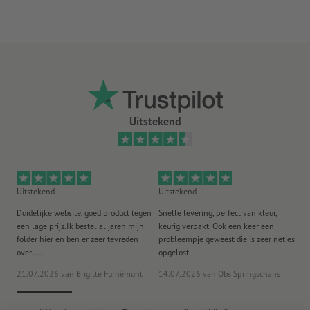
Uitstekend
Uitstekend
Uitstekend
Ui
Duidelijke website, goed product tegen
Snelle levering, perfect van kleur,
He
een lage prijs.Ik bestel al jaren mijn
keurig verpakt. Ook een keer een
ee
folder hier en ben er zeer tevreden
probleempje geweest die is zeer netjes
ac
over. ...
opgelost.
21.07.2026
van Brigitte Furnèmont
14.07.2026
van Obs Springschans
18