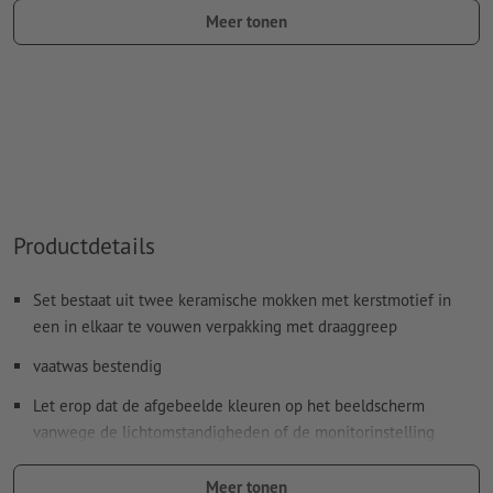
Kleurmodus:
CMYK, FOGRA52 (PSO Uncoated v3 FOGRA52)
Meer tonen
voor ongestreken papier
Spel- en zetfouten
worden door ons niet gecontroleerd
Overdrukinstellingen
worden door ons niet gecontroleerd
Commentaren
worden verwijderd en niet afgedrukt
Inhoud van
formuliervelden
worden mee afgedrukt
Productdetails
Hoe maak ik afdrukgegevens correct?
Set bestaat uit twee keramische mokken met kerstmotief in
een in elkaar te vouwen verpakking met draaggreep
vaatwas bestendig
Let erop dat de afgebeelde kleuren op het beeldscherm
vanwege de lichtomstandigheden of de monitorinstelling
kunnen afwijken van de daadwerkelijke productkleuren.
Meer tonen