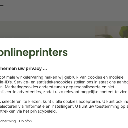
ief en bespaar
ief. Wij houden u op de hoogte van
rukkerij. Abonneer u nu en profiteer