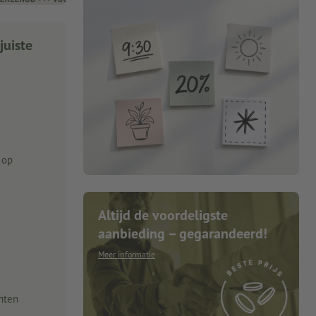
juiste
 op
Altijd de voordeligste
aanbieding – gegarandeerd!
Meer informatie
nten