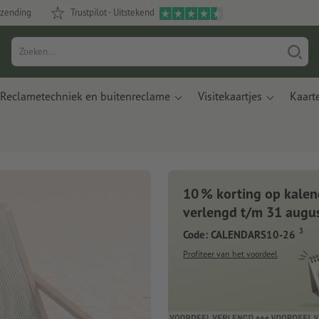
rzending
Trustpilot - Uitstekend
Reclametechniek en buitenreclame
Visitekaartjes
Kaart
10 % korting op kalen
verlengd t/m 31 augu
3
Code: CALENDARS10-26
Profiteer van het voordeel