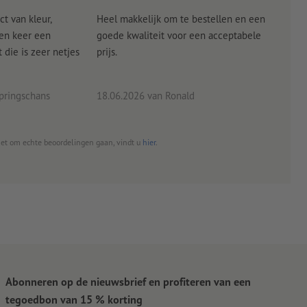
ct van kleur,
Heel makkelijk om te bestellen en een
Als
een keer een
goede kwaliteit voor een acceptabele
KLED
die is zeer netjes
prijs.
tevr
eind
pringschans
18.06.2026
van Ronald
02.0
het om echte beoordelingen gaan, vindt u
hier
.
Abonneren op de nieuwsbrief en profiteren van een
tegoedbon van 15 % korting