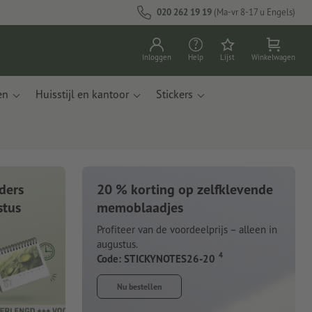
020 262 19 19
(Ma-vr 8-17 u Engels)
Inloggen
Help
Lijst
Winkelwagen
en
Huisstijl en kantoor
Stickers
ders
20 % korting op zelfklevende
stus
memoblaadjes
Profiteer van de voordeelprijs – alleen in
augustus.
4
Code: STICKYNOTES26-20
Nu bestellen