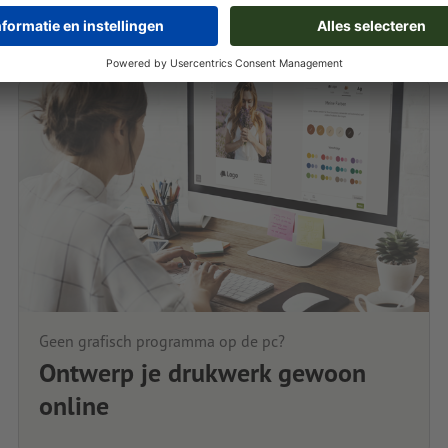
Geen grafisch programma op de pc?
Ontwerp je drukwerk gewoon
online