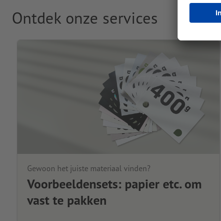
Ontdek onze services
Gewoon het juiste materiaal vinden?
Voorbeeldensets: papier etc. om
vast te pakken