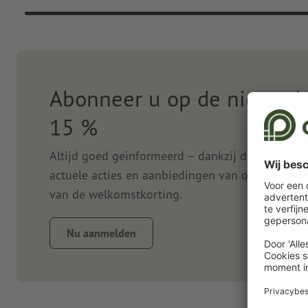
Abonneer u op de nieuwsbr
15 %
Altijd goed geïnformeerd – dankzij de nieuwsbr
actuele acties en aanbiedingen van onze onlined
van de welkomstkorting.
Nu aanmelden