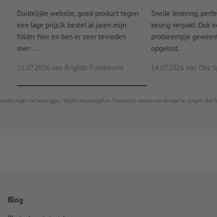
Duidelijke website, goed product tegen
Snelle levering, perfe
een lage prijs.Ik bestel al jaren mijn
keurig verpakt. Ook 
folder hier en ben er zeer tevreden
probleempje geweest 
over. ...
opgelost.
21.07.2026
van Brigitte Furnèmont
14.07.2026
van Obs S
oordelingen te verkrijgen. Welke maatregelen Trustpilot neemt om ervoor te zorgen dat 
Blog