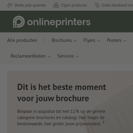
Beste prijs-garantie
Eigen productie
Gratis standaard ve
Alle producten
Brochures
Flyers
Posters
Reclameartikelen
Services
Nieuwe notitieboeken
Met innovatieve materialen gemaakt van appelresten
en plastic uit de oceaan
Nu bestellen