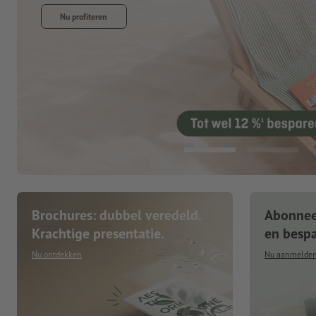
Brochures: dubbel veredeld.
Abonneer
Krachtige presentatie.
en besp
Nu ontdekken
Nu aanmelde