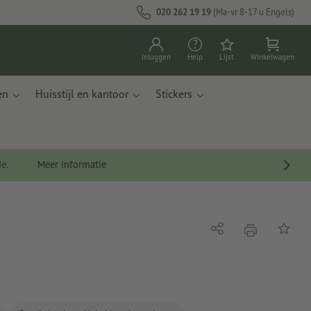
020 262 19 19
(Ma-vr 8-17 u Engels)
Inloggen
Help
Lijst
Winkelwagen
en
Huisstijl en kantoor
Stickers
de.
Meer informatie
afdrukken
Delen
Op de li