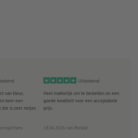
stekend
Uitstekend
ct van kleur,
Heel makkelijk om te bestellen en een
Als
een keer een
goede kwaliteit voor een acceptabele
KLED
die is zeer netjes
prijs.
tevr
eind
pringschans
18.06.2026
van Ronald
02.0