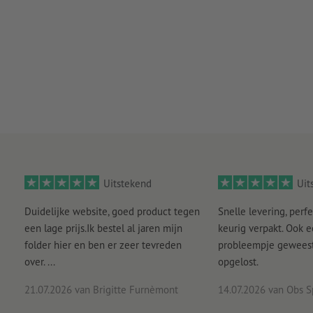
Uitstekend
Uit
Duidelijke website, goed product tegen
Snelle levering, perfe
een lage prijs.Ik bestel al jaren mijn
keurig verpakt. Ook 
folder hier en ben er zeer tevreden
probleempje geweest 
over. ...
opgelost.
21.07.2026
van Brigitte Furnèmont
14.07.2026
van Obs S