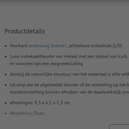
Meer informatie en tips over
vectorgegevens
vindt u in o
functie.
Spel- en zetfouten
worden door ons niet gecontroleerd
Productdetails
Hoe maak ik afdrukgegevens correct?
Voorkant
eenkleurig bedrukt
, achterkant onbedrukt (1/0)
Luxe visitekaarthouder van metaal met een deksel van kurk,
en voorzien van een magneetsluiting
dankzij de natuurlijke structuur van het materiaal is elke art
Let erop dat de afgebeelde kleuren of de veredeling op he
monitorinstelling kunnen afwijken van de daadwerkelijk pro
afmetingen: 9,3 x 6,1 x 1,3 cm
Verpakking: Doos
verwerking: lasergegraveerd motief