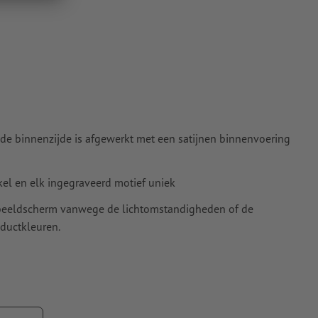
nze Help-
 de binnenzijde is afgewerkt met een satijnen binnenvoering
ikel en elk ingegraveerd motief uniek
t beeldscherm vanwege de lichtomstandigheden of de
ductkleuren.