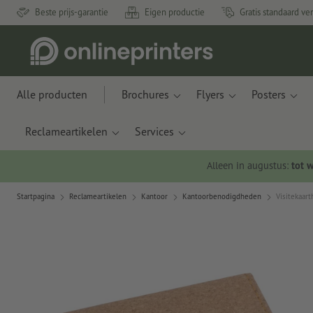
Beste prijs-garantie
Eigen productie
Gratis standaard ve
Alle producten
Brochures
Flyers
Posters
Reclameartikelen
Services
Alleen in augustus:
tot 
Startpagina
Reclameartikelen
Kantoor
Kantoorbenodigdheden
Visitekaar