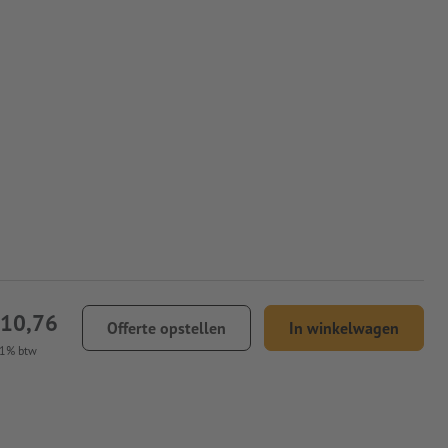
310,76
Offerte opstellen
In winkelwagen
21% btw