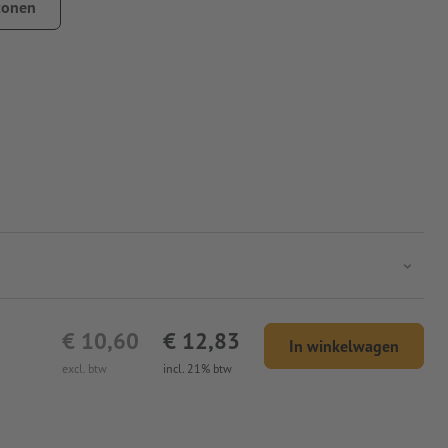
tonen
€ 10,60
€ 12,83
In winkelwagen
excl. btw
incl. 21% btw