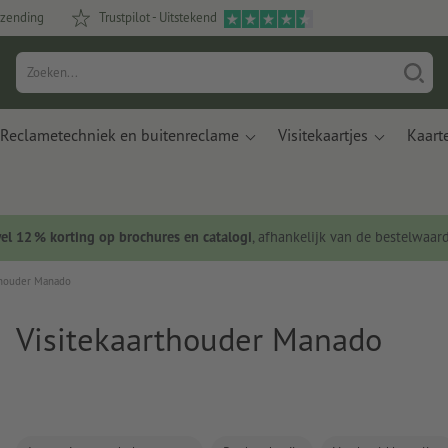
rzending
Trustpilot - Uitstekend
Reclametechniek en buitenreclame
Visitekaartjes
Kaart
wel 12 % korting op brochures en catalogi
, afhankelijk van de bestelwaar
thouder Manado
Visitekaarthouder Manado