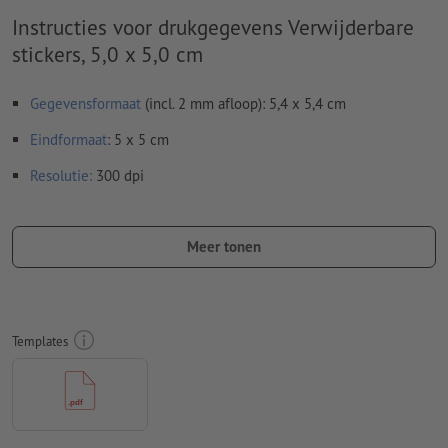
Instructies voor drukgegevens Verwijderbare
stickers, 5,0 x 5,0 cm
Gegevensformaat
(incl. 2 mm afloop): 5,4 x 5,4 cm
Eindformaat
: 5 x 5 cm
Resolutie:
300 dpi
Rondom 2 mm
afloop
aanhouden, belangrijke informatie met
ten minste 4 mm afstand ten opzichte van het eindformaat
Meer tonen
Lettertypes
moeten volledig worden ingesloten of omgezet
naar krommen
Kleurmodus:
CMYK, FOGRA51 (PSO Coated v3) voor gestreken
Templates
papier, FOGRA52 (PSO Uncoated v3 FOGRA52) voor
ongestreken papier
Spel- en zetfouten
worden door ons niet gecontroleerd