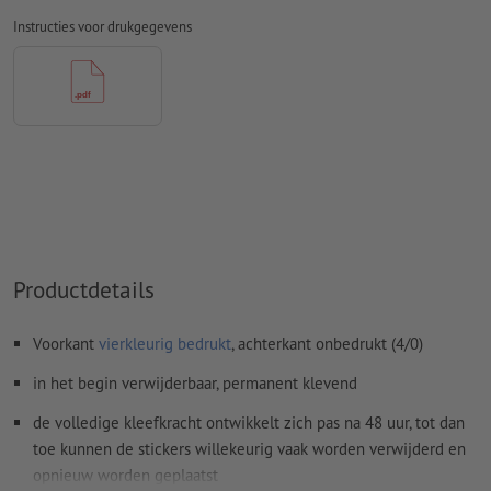
Overdrukinstellingen
worden door ons niet gecontroleerd
Instructies voor drukgegevens
Transparanties
moeten in het algemeen worden
Commentaren
worden verwijderd en niet afgedrukt
Inhoud van
formuliervelden
worden mee afgedrukt
Hoe maak ik afdrukgegevens correct?
Productdetails
Voorkant
vierkleurig bedrukt
, achterkant onbedrukt (4/0)
in het begin verwijderbaar, permanent klevend
de volledige kleefkracht ontwikkelt zich pas na 48 uur, tot dan
toe kunnen de stickers willekeurig vaak worden verwijderd en
opnieuw worden geplaatst