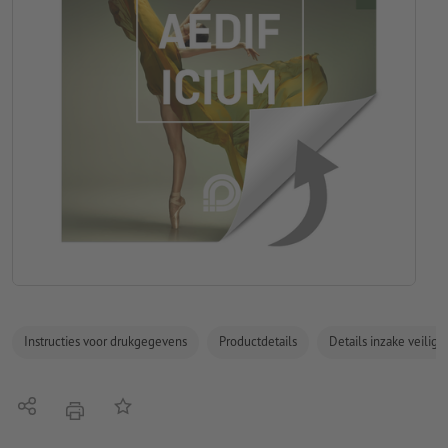
Instructies voor drukgegevens
Productdetails
Details inzake veilig
Delen
Op de lijst
afdrukken