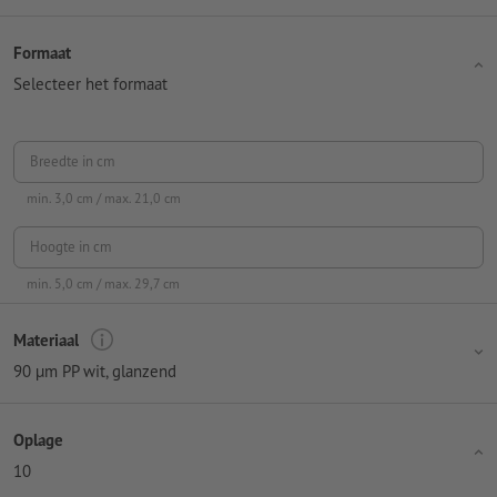
Formaat
Selecteer het formaat
Breedte in cm
min.
3,0
cm / max.
21,0
cm
Hoogte in cm
min.
5,0
cm / max.
29,7
cm
Materiaal
90 µm PP wit, glanzend
Oplage
10