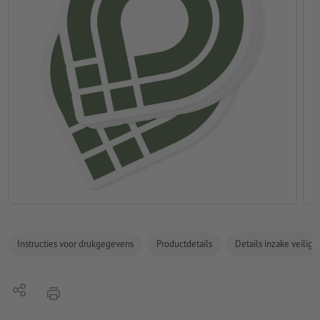
Instructies voor drukgegevens
Productdetails
Details inzake veilig
Delen
afdrukken