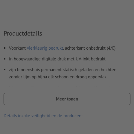
Productdetails
Voorkant
vierkleurig bedrukt
, achterkant onbedrukt (4/0)
in hoogwaardige digitale druk met UV-inkt bedrukt
zijn binnenshuis permanent statisch geladen en hechten
zonder lijm op bijna elk schoon en droog oppervlak
laten geen lijmresten op de oppervlakken achter en kunnen
weer probleemloos en snel worden verwijderd
Meer tonen
levensduur op oppervlakken is afhankelijk van:
zuiverheid en gladheid van de ondergrond
Details inzake veiligheid en de producent
frequentie van herplaatsing