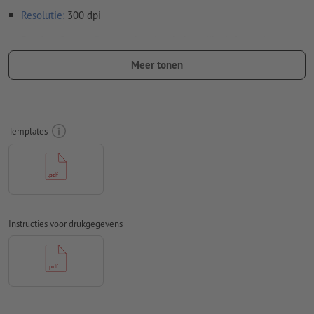
Resolutie:
300 dpi
Rondom 2 mm
afloop
aanhouden, belangrijke informatie met
ten minste 4 mm afstand ten opzichte van het eindformaat
Meer tonen
Lettertypes
moeten volledig worden ingesloten of omgezet
naar krommen
Kleurmodus:
CMYK, FOGRA51 (PSO Coated v3) voor gestreken
Templates
papier, FOGRA52 (PSO Uncoated v3 FOGRA52) voor
ongestreken papier
Spel- en zetfouten
worden door ons niet gecontroleerd
Overdrukinstellingen
worden door ons niet gecontroleerd
Instructies voor drukgegevens
Commentaren
worden verwijderd en niet afgedrukt
Inhoud van
formuliervelden
worden mee afgedrukt
Hoe maak ik afdrukgegevens correct?