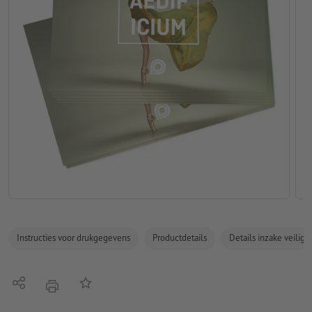
Instructies voor drukgegevens
Productdetails
Details inzake veilig
Delen
Op de lijst
afdrukken