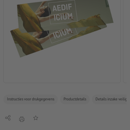
Instructies voor drukgegevens
Productdetails
Details inzake veilig
Delen
Op de lijst
afdrukken