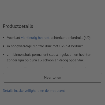
Productdetails
Voorkant
vierkleurig bedrukt
, achterkant onbedrukt (4/0)
in hoogwaardige digitale druk met UV-inkt bedrukt
zijn binnenshuis permanent statisch geladen en hechten
zonder lijm op bijna elk schoon en droog oppervlak
laten geen lijmresten op de oppervlakken achter en kunnen
weer probleemloos en snel worden verwijderd
Meer tonen
levensduur op oppervlakken is afhankelijk van:
zuiverheid en gladheid van de ondergrond
Details inzake veiligheid en de producent
frequentie van herplaatsing