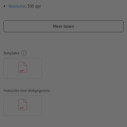
Resolutie:
300 dpi
Rondom 2 mm
afloop
aanhouden, belangrijke informatie met
ten minste 4 mm afstand ten opzichte van het eindformaat
Meer tonen
Lettertypes
moeten volledig worden ingesloten of omgezet
naar krommen
Kleurmodus:
CMYK, FOGRA51 (PSO Coated v3) voor gestreken
Templates
papier, FOGRA52 (PSO Uncoated v3 FOGRA52) voor
ongestreken papier
Spel- en zetfouten
worden door ons niet gecontroleerd
Overdrukinstellingen
worden door ons niet gecontroleerd
Instructies voor drukgegevens
Commentaren
worden verwijderd en niet afgedrukt
Inhoud van
formuliervelden
worden mee afgedrukt
Hoe maak ik afdrukgegevens correct?