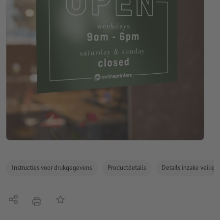
Instructies voor drukgegevens
Productdetails
Details inzake veilig
Delen
Op de lijst
afdrukken