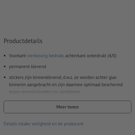
Inhoud van
formuliervelden
worden mee afgedrukt
Hoe maak ik afdrukgegevens correct?
Productdetails
Voorkant
vierkleurig bedrukt
, achterkant onbedrukt (4/0)
permanent klevend
stickers zijn binnenklevend, d.w.z. ze worden achter glas
binnenin aangebracht en zijn daarmee optimaal beschermd
tegen weersinvloeden en vandalisme
reclameboodschappen zijn ideaal leesbaar van buitenaf
Meer tonen
ideaal als bescherming tegen inkijk, decoratie of klassieke
reclamestickers achter glas
Details inzake veiligheid en de producent
goede UV- en temperatuurbestendigheid