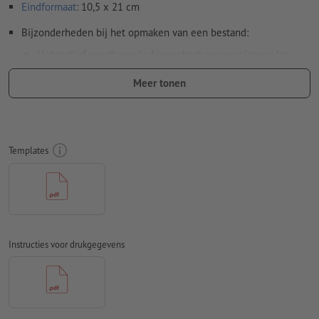
Eindformaat
: 10,5 x 21 cm
Bijzonderheden bij het opmaken van een bestand:
Het motief wordt aan de binnenkant op een glazen vlak
geplakt en buiten bekeken. De daarvoor benodigde
Meer tonen
spiegeling van de drukgegevens voeren wij uit.
Resolutie:
300 dpi
Rondom 2 mm
afloop
aanhouden, belangrijke informatie met
Templates
ten minste 4 mm afstand ten opzichte van het eindformaat
Kleurmodus:
CMYK, FOGRA51 (PSO Coated v3) voor gestreken
papier
Spel- en zetfouten
worden door ons niet gecontroleerd
Instructies voor drukgegevens
Overdrukinstellingen
worden door ons niet gecontroleerd
Transparanties
moeten in het algemeen worden
Commentaren
worden verwijderd en niet afgedrukt