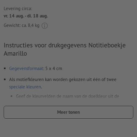
Levering circa:
vr. 14 aug. - di. 18 aug.
Gewicht: ca.
8,4 kg
Instructies voor drukgegevens Notitieboekje
Amarillo
Gegevensformaat
: 5 x 4 cm
Als motiefkleuren kan worden gekozen uit één of twee
speciale kleuren
.
Geef de kleurvelden de naam van de doelkleur uit de
Pantone FORMULA GUIDE Solid Coated (bijv. "Pantone 286
C").
Meer tonen
Er zijn geen metallic- en neonkleuren mogelijk.
Goud (Pantone 871 C) en zilver (Pantone 877 C) zijn