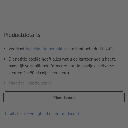
mogelijk als drukkleuren. Geef daarvoor de in uw
drukgegevens aangemaakte steunkleur de naam "gold" of
"silver"
De drager kan bij het
drukken met witte inkt
doorschijnen
Productdetails
Het drukklare pdf-bestand mag alleen vectoren bevatten;
jpeg- of tiff- afbeeldingen en -templates zijn niet geschikt
Voorkant
tweekleurig bedrukt
, achterkant onbedrukt (2/0)
Meer informatie en tips over
vectorgegevens
vindt u in
Dit notitie boekje heeft alles wat u op kantoor nodig heeft,
onze Help-functie.
namelijk verschillende formaten notitieblaadjes in diverse
Spel- en zetfouten
worden door ons niet gecontroleerd
kleuren (ca 90 blaadjes per kleur)
Materiaal: plastic, papier
Hoe maak ik afdrukgegevens correct?
afmetingen: 17 x 8,5 x 1,9 cm
Meer tonen
verwerking: tampondruk
Details inzake veiligheid en de producent
Drukpositie: In het midden op het deksel