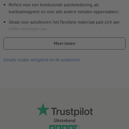
Perfect voor een kortdurende autobelettering, als
koelkastmagneet en voor alle andere metalen oppervlakken.
Ideaal voor autodeuren: het flexibele materiaal past zich aan
lichte welvingen aan.
geschikt voor binnen- en buitengebruik
Meer tonen
Materiaaleigenschappen:
Bovenkant (de bedrukte zijde) met robuuste pvc-laag
Details inzake veiligheid en de producent
Onderkant (de magnetische zijde) met matte uv-laklaag;
deze beschermt de ondergrond
Materiaaldikte 900 µm (0,9 mm), trekkracht 414 g/cm²
Neem beslist de toepassings- en onderhoudsinstructies in acht.
Uitstekend