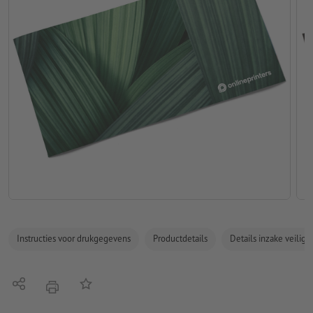
Instructies voor drukgegevens
Productdetails
Details inzake veilig
Delen
Op de lijst
afdrukken