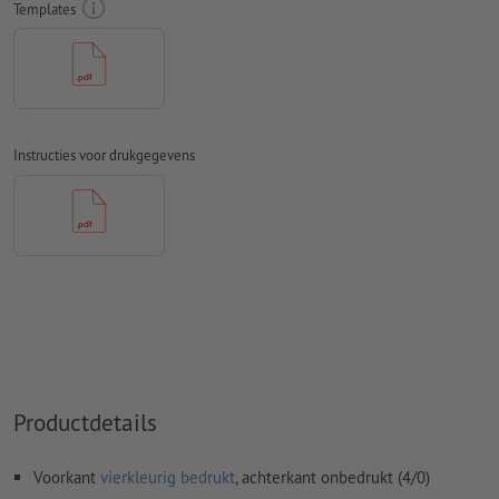
Templates
Commentaren
worden verwijderd en niet afgedrukt
Inhoud van
formuliervelden
worden mee afgedrukt
Bij een optionele
contoursnede
moet het bestand met een
extra snijcontour worden opgemaakt
Instructies voor drukgegevens
Hoe maak ik afdrukgegevens correct?
Productdetails
Voorkant
vierkleurig bedrukt
, achterkant onbedrukt (4/0)