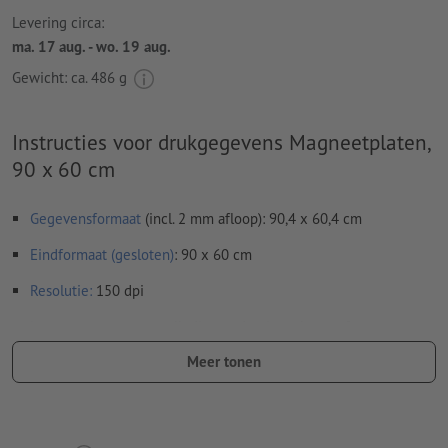
Levering circa:
ma. 17 aug. - wo. 19 aug.
Gewicht: ca.
486 g
Instructies voor drukgegevens Magneetplaten,
90 x 60 cm
Gegevensformaat
(incl. 2 mm afloop): 90,4 x 60,4 cm
Eindformaat (gesloten)
: 90 x 60 cm
Resolutie:
150 dpi
Lettertypes
moeten volledig worden ingesloten of omgezet
naar krommen
Meer tonen
Spel- en zetfouten
worden door ons niet gecontroleerd
Overdrukinstellingen
worden door ons niet gecontroleerd