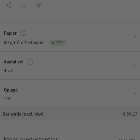
Delen
Op de lijst
afdrukken
Papier
80 g/m² offsetpapier
PEFC
Aantal vel
4 vel
Oplage
100
Basisprijs (excl. btw)
€
50,17
Meer productopties