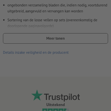
ongebonden verzameling bladen die, indien nodig, voortdurend
uitgebreid, aangevuld en vervangen kan worden
Sortering van de losse vellen op sets (overeenkomstig de
doorlopende paginavolgorde)
Voorbeeld: Wanneer een losbladig binnenwerk met 80
Meer tonen
vellen en een oplage van 100 exemplaren wordt besteld,
worden er 100 sets geleverd die telkens bestaat uit vel 1
t/m 80.
Details inzake veiligheid en de producent
Optioneel naar keuze:
perforatie: links (volgens leesrichting)
Bundeling: in sets (vanaf 20 vel)
Aanwijzing:
De optionele perforatie is conform DIN-standaard
(ISO 838).
Uitstekend