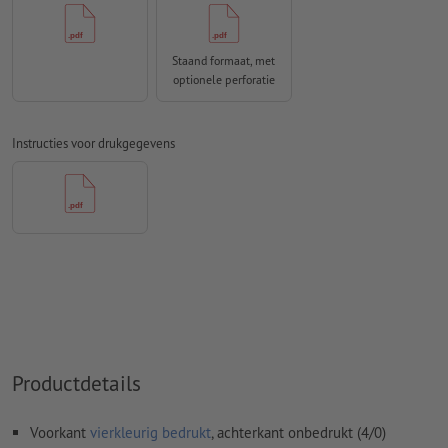
Lettertypes
moeten volledig worden ingesloten of omgezet
naar krommen
Staand formaat, met
optionele perforatie
Kleurmodus:
CMYK, FOGRA51 (PSO Coated v3) voor gestreken
papier, FOGRA52 (PSO Uncoated v3 FOGRA52) voor
ongestreken papier
Instructies voor drukgegevens
Spel- en zetfouten
worden door ons niet gecontroleerd
Overdrukinstellingen
worden door ons niet gecontroleerd
Commentaren
worden verwijderd en niet afgedrukt
Inhoud van
formuliervelden
worden mee afgedrukt
Hoe maak ik afdrukgegevens correct?
Productdetails
Voorkant
vierkleurig bedrukt
, achterkant onbedrukt (4/0)