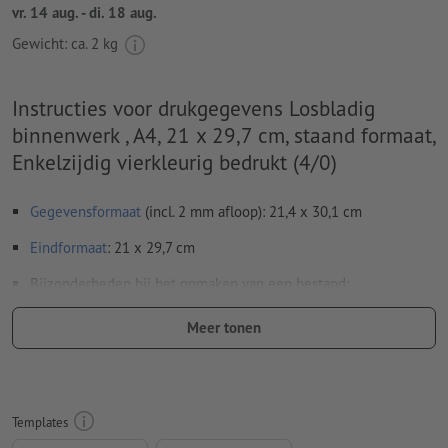
vr. 14 aug. - di. 18 aug.
Gewicht: ca.
2 kg
Instructies voor drukgegevens Losbladig
binnenwerk , A4, 21 x 29,7 cm, staand formaat,
Enkelzijdig vierkleurig bedrukt (4/0)
Gegevensformaat
(incl. 2 mm afloop): 21,4 x 30,1 cm
Eindformaat
: 21 x 29,7 cm
Bijzonderheden bij het opmaken van een bestand:
Paginavolgorde: Pagina's beslist doorlopend en afzonderlijk
Meer tonen
aanmaken.
Resolutie:
300 dpi
Rondom 2 mm
afloop
aanhouden, belangrijke informatie met
Templates
ten minste 4 mm afstand ten opzichte van het eindformaat