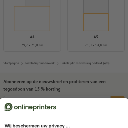
A4
A5
29,7 x 21,0 cm
21,0 x 14,8 cm
Startpagina
Losbladig binnenwerk
Enkelzijdig vierkleurig bedrukt (4/0)
Abonneren op de nieuwsbrief en profiteren van een
tegoedbon van 15 % korting
Wie zijn wij