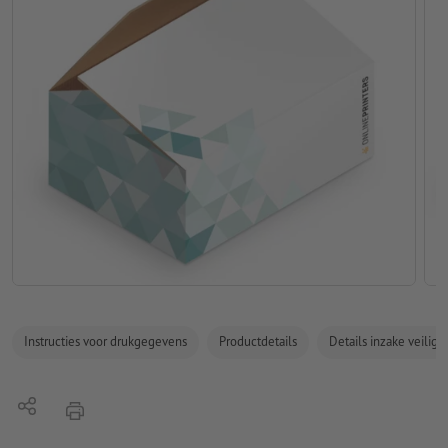
Instructies voor drukgegevens
Productdetails
Details inzake veilig
Delen
afdrukken