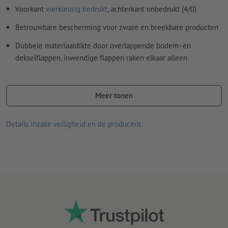
Voorkant
vierkleurig bedrukt
, achterkant onbedrukt (4/0)
Hoe maak ik afdrukgegevens correct?
Betrouwbare bescherming voor zware en breekbare producten
Dubbele materiaaldikte door overlappende bodem- en
dekselflappen, inwendige flappen raken elkaar alleen
Om te sluiten heeft u lijm, een nietverbinding of plakband
nodig.
Meer tonen
Constructiewijze: FEFCO 0203
Details inzake veiligheid en de producent
Golfkarton bestaat voor het grootste deel uit oud papier –
minder resources-, energie- en waterverbruik
100 % recyclebaar en milieuvriendelijk
Bestand tegen vocht en temperatuurschommelingen vanwege
de hoge kartonkwaliteit
Goed stapelbaar en daarom bij uitstek geschikt voor transport
en presentatie