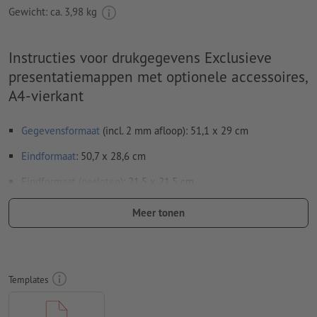
Gewicht: ca.
3,98 kg
Instructies voor drukgegevens Exclusieve
presentatiemappen met optionele accessoires,
A4-vierkant
Gegevensformaat
(incl. 2 mm afloop): 51,1 x 29 cm
Eindformaat
: 50,7 x 28,6 cm
Eindformaat (gesloten)
: 21,5 x 21,5 cm
Bijzonderheden bij het opmaken van een bestand:
Meer tonen
Verwijder de stanscontour uit de downloadsjabloon voordat
u uw drukgegevens aanmaakt.
Geef de positie van de stansvorm aan de hand van een
Templates
tweede bestand aan (bestand ter aanzicht).
Bij
gedeeltelijke veredelingen
zoals uv-lak of reliëflak, moet