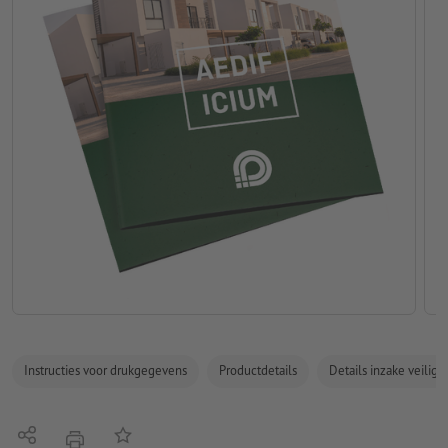
Instructies voor drukgegevens
Productdetails
Details inzake veilig
Delen
Op de lijst
afdrukken