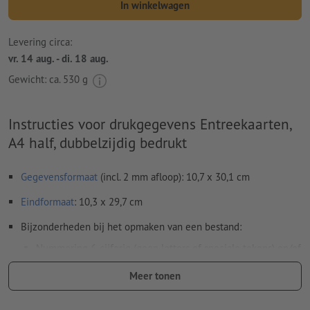
In winkelwagen
Levering circa:
vr. 14 aug. - di. 18 aug.
Gewicht: ca.
530 g
Instructies voor drukgegevens Entreekaarten,
A4 half, dubbelzijdig bedrukt
Gegevensformaat
(incl. 2 mm afloop): 10,7 x 30,1 cm
Eindformaat
: 10,3 x 29,7 cm
Bijzonderheden bij het opmaken van een bestand:
Nummering 6-cijferig (geen letters of speciale tekens) en/of
perforatie (ook meervoudig).
Meer tonen
Posities van de nummering en perforatie naar keuze.