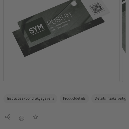
Instructies voor drukgegevens
Productdetails
Details inzake veilig
Delen
Op de lijst
afdrukken