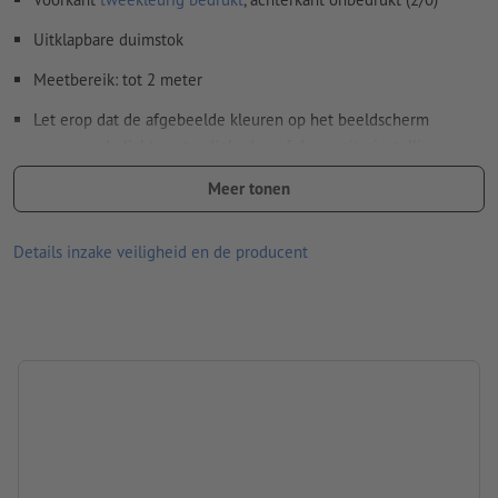
Uitklapbare duimstok
Hoe maak ik afdrukgegevens correct?
Meetbereik: tot 2 meter
Let erop dat de afgebeelde kleuren op het beeldscherm
vanwege de lichtomstandigheden of de monitorinstelling
kunnen afwijken van de daadwerkelijke productkleuren.
Meer tonen
afmetingen: 23,7 x 1,6 x 2,9 cm
Details inzake veiligheid en de producent
Materiaal: hout
Verpakking: Kartonnen/papieren sleeve
verwerking: tampondruk
Drukpositie: op de duimstok