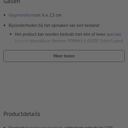
Gallen
Gegevensformaat
: 6 x 2,5 cm
Bijzonderheden bij het opmaken van een bestand:
Het product kan worden bedrukt met één of twee
speciale
kleuren
(steunkleur: Pantone FORMULA GUIDE Solid Coated,
behalve metallic en neonkleuren)
Meer tonen
Goud (Pantone 871 C) en zilver (Pantone 877 C) zijn
mogelijk als drukkleuren. Geef daarvoor de in uw
drukgegevens aangemaakte steunkleur de naam "gold" of
"silver"
De drager kan bij het
drukken met witte inkt
doorschijnen
Het drukklare pdf-bestand mag alleen vectoren bevatten;
jpeg- of tiff- afbeeldingen en -templates zijn niet geschikt
Productdetails
Meer informatie en tips over
vectorgegevens
vindt u in
onze Help-functie.
Voorkant
tweekleurig bedrukt
, achterkant onbedrukt (2/0)