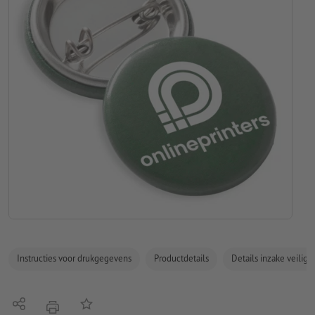
Instructies voor drukgegevens
Productdetails
Details inzake veilig
Delen
Op de lijst
afdrukken