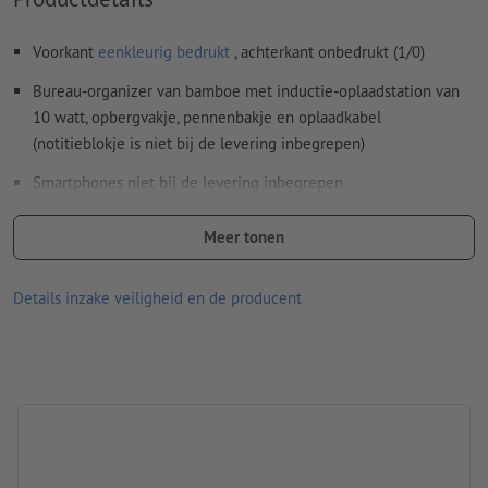
Meer informatie en tips over
vectorgegevens
vindt u in
Voorkant
eenkleurig bedrukt
, achterkant onbedrukt (1/0)
onze Help-functie.
Bureau-organizer van bamboe met inductie-oplaadstation van
Spel- en zetfouten
worden door ons niet gecontroleerd
10 watt, opbergvakje, pennenbakje en oplaadkabel
Aanwijzing: Let op: dit is een natuurproduct waardoor er
(notitieblokje is niet bij de levering inbegrepen)
kleurverschil per product kan zijn.
Smartphones niet bij de levering inbegrepen
Hoe maak ik afdrukgegevens correct?
Materiaal: bamboe
Meer tonen
afmetingen: 24,5 x 13 x 9 cm
Details inzake veiligheid en de producent
Verpakking: Doos
verwerking: lasergegraveerd motief
Graveerpositie: Op de bureau-organizer