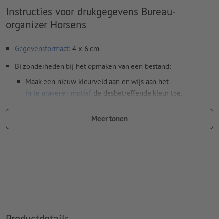
Instructies voor drukgegevens Bureau-
organizer Horsens
Gegevensformaat
: 4 x 6 cm
Bijzonderheden bij het opmaken van een bestand:
Maak een nieuw kleurveld aan en wijs aan het
in te graveren motief
de desbetreffende kleur toe.
naam van de staal: "Laser"
Meer tonen
kleurtype: steunkleur
kleurwaarde: naar keuze
Aanwijzing: Deze "kleur" is alleen bedoeld voor
productiedoeleinden, het is geen gekleurd ingegraveerd
motief
Het drukklare pdf-bestand mag alleen vectoren bevatten;
jpeg- of tiff- afbeeldingen en -templates zijn niet geschikt
Productdetails