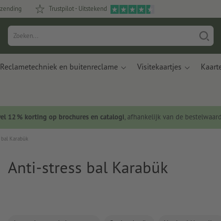
rzending
Trustpilot - Uitstekend
Reclametechniek en buitenreclame
Visitekaartjes
Kaart
wel 12 % korting op brochures en catalogi
, afhankelijk van de bestelwaar
 bal Karabük
Anti-stress bal Karabük