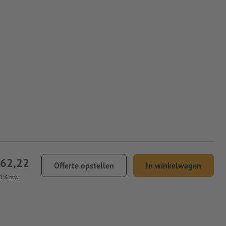
262,22
Offerte opstellen
In winkelwagen
21% btw