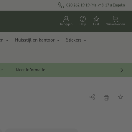
020 262 19 19
(Ma-vr 8-17 u Engels)
Inloggen
Help
Lijst
Winkelwagen
en
Huisstijl en kantoor
Stickers
de.
Meer informatie
afdrukken
Delen
Op de li