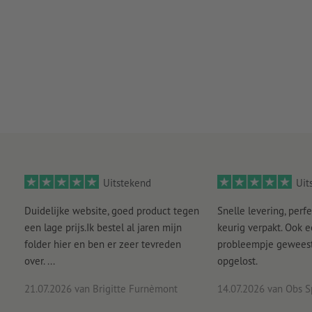
Uitstekend
Uit
Duidelijke website, goed product tegen
Snelle levering, perfe
een lage prijs.Ik bestel al jaren mijn
keurig verpakt. Ook 
folder hier en ben er zeer tevreden
probleempje geweest 
over. ...
opgelost.
21.07.2026
van Brigitte Furnèmont
14.07.2026
van Obs S