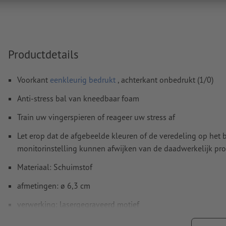
functie.
Spel- en zetfouten
worden door ons niet gecontroleerd
Productdetails
Hoe maak ik afdrukgegevens correct?
Voorkant
eenkleurig bedrukt
, achterkant onbedrukt (1/0)
Anti-stress bal van kneedbaar foam
Train uw vingerspieren of reageer uw stress af
Let erop dat de afgebeelde kleuren of de veredeling op he
monitorinstelling kunnen afwijken van de daadwerkelijk pro
Materiaal: Schuimstof
afmetingen: ø 6,3 cm
verwerking: lasergegraveerd motief
Graveerpositie: centraal