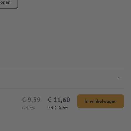
tonen
€ 9,59
€ 11,60
In winkelwagen
excl. btw
incl. 21% btw