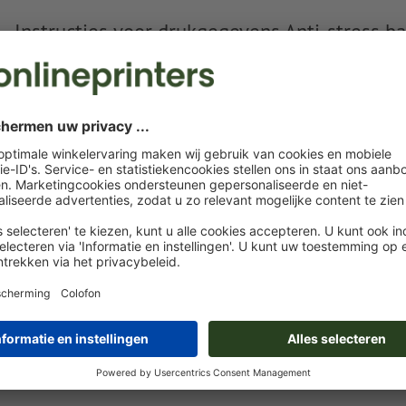
Instructies voor drukgegevens Anti-stress b
Gegevensformaat
: 3 x 1,5 cm
Bijzonderheden bij het opmaken van een bestand:
Maak een nieuw kleurveld aan en wijs aan het
in te grav
desbetreffende kleur toe.
naam van de staal: "Laser"
kleurtype: steunkleur
kleurwaarde: naar keuze
Aanwijzing: Deze "kleur" is alleen bedoeld voor producti
het is geen gekleurd ingegraveerd motief
Meer tonen
Het drukklare pdf-bestand mag alleen vectoren bevatten; j
afbeeldingen en -templates zijn niet geschikt
Meer informatie en tips over
vectorgegevens
vindt u in o