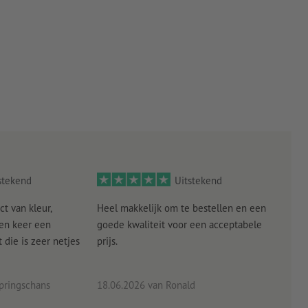
stekend
Uitstekend
ct van kleur,
Heel makkelijk om te bestellen en een
Als
een keer een
goede kwaliteit voor een acceptabele
KLED
die is zeer netjes
prijs.
tevr
eind
pringschans
18.06.2026
van Ronald
02.0