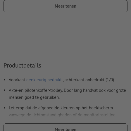
Meer tonen
De drager kan bij het
drukken met witte inkt
doorschijnen
Het drukklare pdf-bestand mag alleen vectoren bevatten;
jpeg- of tiff- afbeeldingen en -templates zijn niet geschikt
Meer informatie en tips over
vectorgegevens
vindt u in
onze Help-functie.
Spel- en zetfouten
worden door ons niet gecontroleerd
Productdetails
Hoe maak ik afdrukgegevens correct?
Voorkant
eenkleurig bedrukt
, achterkant onbedrukt (1/0)
Akte-en pilotenkoffer-trolley. Door lang handvat ook voor grote
mensen goed te gebruiken.
Let erop dat de afgebeelde kleuren op het beeldscherm
vanwege de lichtomstandigheden of de monitorinstelling
kunnen afwijken van de daadwerkelijke productkleuren.
Meer tonen