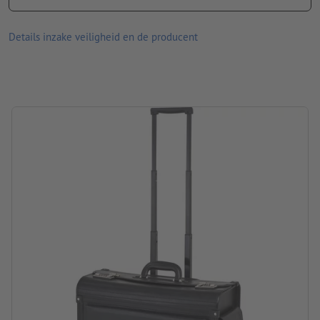
afmetingen: 45 x 35 x 20 cm
Verpakking: Non-wovenzak
Details inzake veiligheid en de producent
verwerking: zeefdruk
Drukpositie: aan de bovenkant vóór de handgreep