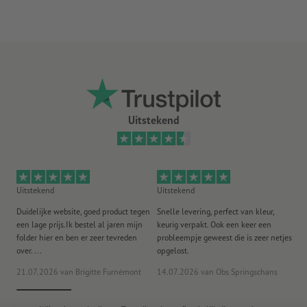
Uitstekend
Uitstekend
Uitstekend
Ui
Duidelijke website, goed product tegen
Snelle levering, perfect van kleur,
He
een lage prijs.Ik bestel al jaren mijn
keurig verpakt. Ook een keer een
ee
folder hier en ben er zeer tevreden
probleempje geweest die is zeer netjes
ac
over. ...
opgelost.
21.07.2026
van Brigitte Furnèmont
14.07.2026
van Obs Springschans
18