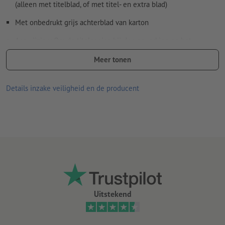
(alleen met titelblad, of met titel- en extra blad)
Met onbedrukt grijs achterblad van karton
Aanwijzing: Om de titelpagina bij de verwerking en het
transport optimaal te beschermen, wordt de kalender met de
Meer tonen
achterkant naar boven geleverd. Deze kunt u probleemloos naar
achteren omklappen
Details inzake veiligheid en de producent
Spiraalbinding wordt aangebracht volgens leesrichting aan de
bovenkant
Wire-o binding naar keuze in wit, zwart of zilverkleurig
optioneel met of zonder kalenderhaakje (incl. duiminkeping)
Uitstekend