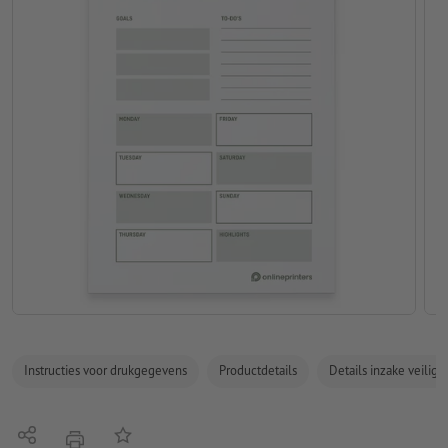
Instructies voor drukgegevens
Productdetails
Details inzake veilig
Delen
Op de lijst
afdrukken