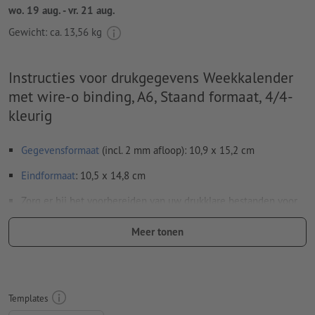
wo. 19 aug. - vr. 21 aug.
Gewicht: ca.
13,56 kg
Instructies voor drukgegevens Weekkalender
met wire-o binding, A6, Staand formaat, 4/4-
kleurig
Gegevensformaat
(incl. 2 mm afloop): 10,9 x 15,2 cm
Eindformaat
: 10,5 x 14,8 cm
Zorg er bij het voorbereiden van uw drukklare bestanden voor
dat ook de kalenderopmaak volledig in het artwork is
Meer tonen
opgenomen.
Resolutie:
300 dpi
Rondom 2 mm
afloop
aanhouden, belangrijke informatie met
Templates
ten minste 4 mm afstand ten opzichte van het eindformaat