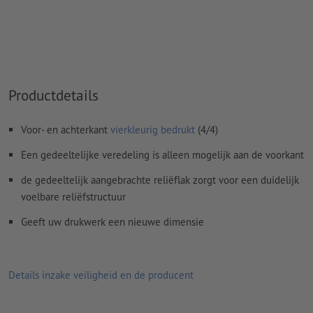
Resolutie:
300 dpi
Rondom 2 mm
afloop
aanhouden, belangrijke informatie met
ten minste 4 mm afstand ten opzichte van het eindformaat
Lettertypes
moeten volledig worden ingesloten of omgezet
Productdetails
naar krommen
Kleurmodus:
CMYK, FOGRA51 (PSO Coated v3) voor gestreken
Voor- en achterkant
vierkleurig bedrukt
(4/4)
papier
Een gedeeltelijke veredeling is alleen mogelijk aan de voorkant
Spel- en zetfouten
worden door ons niet gecontroleerd
de gedeeltelijk aangebrachte reliëflak zorgt voor een duidelijk
Commentaren
worden verwijderd en niet afgedrukt
voelbare reliëfstructuur
Inhoud van
formuliervelden
worden mee afgedrukt
Geeft uw drukwerk een nieuwe dimensie
Hoe maak ik afdrukgegevens correct?
Details inzake veiligheid en de producent