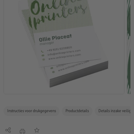
Instructies voor drukgegevens
Productdetails
Details inzake veilig
Delen
Op de lijst
afdrukken