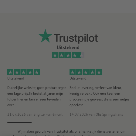
Uitstekend
Uitstekend
Uitstekend
Ui
Duidelijke website, goed product tegen
Snelle levering, perfect van kleur,
He
een lage prijs.Ik bestel al jaren mijn
keurig verpakt. Ook een keer een
ee
folder hier en ben er zeer tevreden
probleempje geweest die is zeer netjes
ac
over. ...
opgelost.
21.07.2026
van Brigitte Furnèmont
14.07.2026
van Obs Springschans
18
Wij maken gebruik van Trustpilot als onafhankelijk dienstverlener om