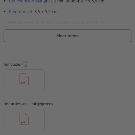
Gegevensformaat
(incl. 2 mm afloop): 8,9 x 5,9 cm
Eindformaat
: 8,5 x 5,5 cm
Bijzonderheden bij het opmaken van een bestand:
Voor
veredelingen
gelden specifieke richtlijnen
Meer tonen
hoe u uw bestanden met een gedeeltelijke veredeling in
InDesign opmaakt, laten wij u
hier
zien
Om ervoor te zorgen dat het motief bij het eindproduct niet
Templates
op de kop staat, dient in het opgemaakte bestand rekening
te worden gehouden met de
leesrichting
Gebruik een lettergrootte van ten minste 6 pt voor een
optimaal resultaat
Let op: Maak de gedeeltelijke reliëflak met een
Instructies voor drukgegevens
veiligheidsafstand van 3 mm tot het eindformaat aan, om
barsten te verhinderen
Overdrukinstellingen
worden door ons niet gecontroleerd