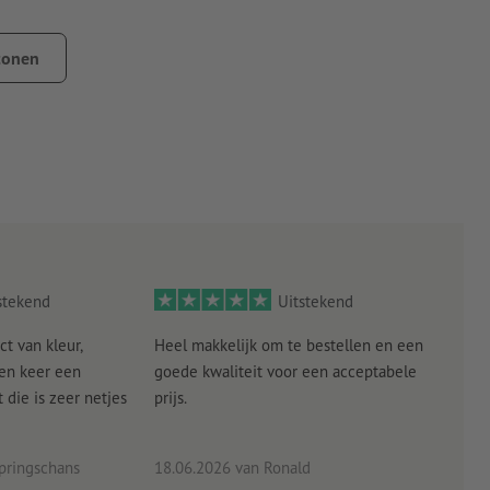
jderen
tonen
g, zoals bij het plakken op mobiele telefoons of portemonnees,
j zijn en mag geen andere verontreinigingen bevatten. Dit kan
e laklagen moeten gedroogd resp. volledig uitgehard zijn.
de drager vooral bij kleine formaten niet worden
stekend
Uitstekend
ct van kleur,
Heel makkelijk om te bestellen en een
Als
een keer een
goede kwaliteit voor een acceptabele
KLED
die is zeer netjes
prijs.
tevr
eind
pringschans
18.06.2026
van Ronald
02.0