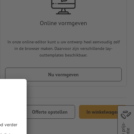
Online vormgeven
In onze online-editor kunt u uw ontwerp heel eenvoudig zelf
in de browser maken. Daarvoor zijn verschillende lay-
outtemplates beschikbaar.
Nu vormgeven
647,42
Offerte opstellen
In winkelwagen
 21% btw
Beste prijs-