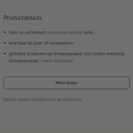
Inhoud van
formuliervelden
worden mee afgedrukt
Productdetails
Hoe maak ik afdrukgegevens correct?
Voor- en achterkant
vierkleurig bedrukt
(4/4)
leverbaar als post- of vouwkaarten
gedrukte producten op kringlooppapier zijn zonder meerprijs
klimaatneutraal –
meer informatie
gevouwen levering bij 300 g/m² kunstdrukpapier is mogelijk,
echter optionele veredeling vervalt
Meer tonen
Levering, indien er geen keuzemogelijkheid bestaat: plano
liggend (gerild, maar niet gevouwen)
Details inzake veiligheid en de producent