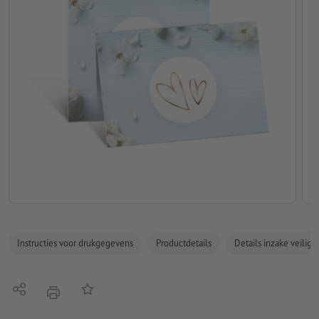
Instructies voor drukgegevens
Productdetails
Details inzake veilig
Delen
Op de lijst
afdrukken