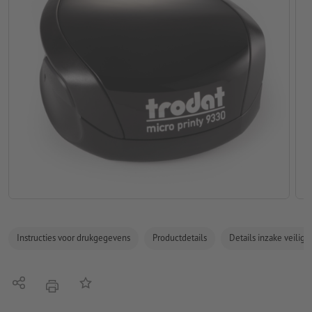
Instructies voor drukgegevens
Productdetails
Details inzake veilig
Delen
Op de lijst
afdrukken