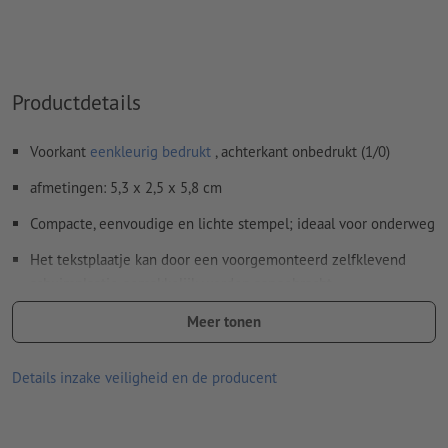
Productdetails
Voorkant
eenkleurig bedrukt
, achterkant onbedrukt (1/0)
afmetingen: 5,3 x 2,5 x 5,8 cm
Compacte, eenvoudige en lichte stempel; ideaal voor onderweg
Het tekstplaatje kan door een voorgemonteerd zelfklevend
schuimplaatje gemakkelijk worden aangebracht
Ontwikkeld voor Trodat-laserrubber met een standaardmaat van
Meer tonen
2,3 mm
Details inzake veiligheid en de producent
Leveringsomvang: stempel inclusief stempelkussen en
stempelplaatje