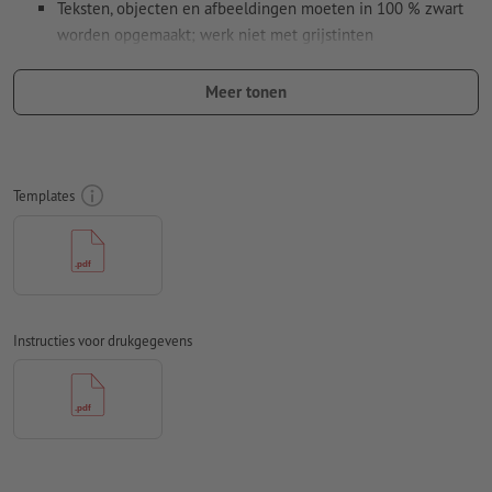
Teksten, objecten en afbeeldingen moeten in 100 % zwart
worden opgemaakt; werk niet met grijstinten
Gebruik geen effecten als schaduwen, verlopen, rasters,
Meer tonen
transparanties enz.
Lettergrootte: ten minste 7 pt, dunste lijn van de letters 0,2
mm
Templates
Onze tip:
Gebruik lettertypes zonder schreven zoals Arial,
Verdana of Helvetica voor een optimale afdruk
Afstand motief tot het eindformaat: minimaal 1 mm
Lijndikte: minimaal 1 pt (0,4 mm)
Instructies voor drukgegevens
Resolutie:
600 dpi
Hoe maak ik afdrukgegevens correct?