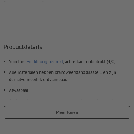
Productdetails
Voorkant
vierkleurig bedrukt
, achterkant onbedrukt (4/0)
Alle materialen hebben brandweerstandsklasse 1 en zijn
derhalve moeilijk ontvlambaar.
Afwasbaar
Optioneel: zeilogen voor eenvoudige bevestiging, rondom het
doek op een onderlinge afstand van ca 50 cm.
Meer tonen
Zeilogen worden volgens leesrichting verwerkt
Optionele extra artikelen: Montagemateriaal