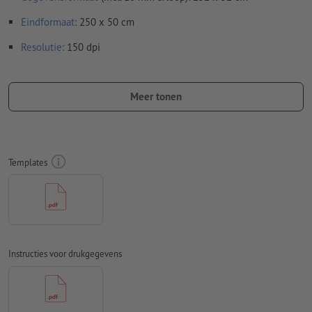
Eindformaat
: 250 x 50 cm
Resolutie:
150 dpi
Rondom 10 mm
afloop
aanhouden, belangrijke informatie met
ten minste 50 mm afstand ten opzichte van het eindformaat
Meer tonen
Lettertypes
moeten volledig worden ingesloten of omgezet
naar krommen
Kleurmodus:
CMYK, FOGRA51 (PSO Coated v3)
Templates
Spel- en zetfouten
worden door ons niet gecontroleerd
Overdrukinstellingen
worden door ons niet gecontroleerd
Commentaren
worden verwijderd en niet afgedrukt
Instructies voor drukgegevens
Inhoud van
formuliervelden
worden mee afgedrukt
Hoe maak ik afdrukgegevens correct?