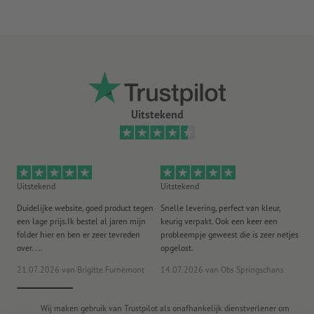
U ontvangt afhankelijk van de grootte van het zeildoek het
optimale aantal materialen nodig voor een veilige
bevestiging
Meer informatie over het spandoekmontagemateriaal vindt
u in de infobox
Absoluut weerbestendig en daarom ook probleemloos buiten te
Uitstekend
gebruiken.
Het traditionele promotiemiddel voor steigers,
bouwschuttingen, brugleuningen en omheiningen.
Uitstekend
Uitstekend
Ui
Er kan maar één ontwerp worden gebruikt per bestelling.
Duidelijke website, goed product tegen
Snelle levering, perfect van kleur,
He
Aanwijzing: Wanneer de kortste zijde langer is dan 190 cm,
een lage prijs.Ik bestel al jaren mijn
keurig verpakt. Ook een keer een
ee
folder hier en ben er zeer tevreden
probleempje geweest die is zeer netjes
ac
moeten de spandoeken om verzendtechnische redenen
over. ...
opgelost.
gevouwen
worden geleverd
21.07.2026
van Brigitte Furnèmont
14.07.2026
van Obs Springschans
18
Let erop dat bij de 360 g/m² Kavalan om productietechnische
redenen naden zichtbaar kunnen zijn.
Wij maken gebruik van Trustpilot als onafhankelijk dienstverlener om