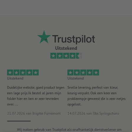
U ontvangt afhankelijk van de grootte van het zeildoek het
optimale aantal materialen nodig voor een veilige
bevestiging
Meer informatie over het spandoekmontagemateriaal vindt
u in de infobox
Absoluut weerbestendig en daarom ook probleemloos buiten te
Uitstekend
gebruiken.
Het traditionele promotiemiddel voor steigers,
bouwschuttingen, brugleuningen en omheiningen.
Uitstekend
Uitstekend
Ui
Er kan maar één ontwerp worden gebruikt per bestelling.
Duidelijke website, goed product tegen
Snelle levering, perfect van kleur,
He
Aanwijzing: Wanneer de kortste zijde langer is dan 190 cm,
een lage prijs.Ik bestel al jaren mijn
keurig verpakt. Ook een keer een
ee
folder hier en ben er zeer tevreden
probleempje geweest die is zeer netjes
ac
moeten de spandoeken om verzendtechnische redenen
over. ...
opgelost.
gevouwen
worden geleverd
21.07.2026
van Brigitte Furnèmont
14.07.2026
van Obs Springschans
18
Let erop dat bij de 360 g/m² Kavalan om productietechnische
redenen naden zichtbaar kunnen zijn.
Wij maken gebruik van Trustpilot als onafhankelijk dienstverlener om