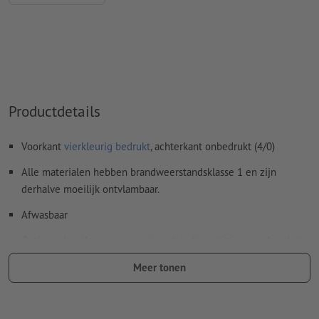
Productdetails
Voorkant
vierkleurig bedrukt
, achterkant onbedrukt (4/0)
Alle materialen hebben brandweerstandsklasse 1 en zijn
derhalve moeilijk ontvlambaar.
Afwasbaar
Optioneel: zeilogen voor eenvoudige bevestiging, rondom het
doek op een onderlinge afstand van ca 50 cm.
Meer tonen
Zeilogen worden volgens leesrichting verwerkt
Optionele extra artikelen: Montagemateriaal