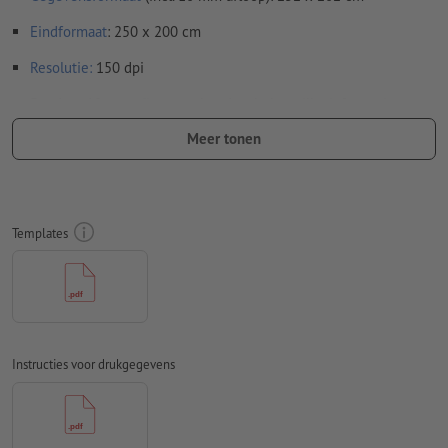
Eindformaat
: 250 x 200 cm
Resolutie:
150 dpi
Rondom 10 mm
afloop
aanhouden, belangrijke informatie met
ten minste 50 mm afstand ten opzichte van het eindformaat
Meer tonen
Lettertypes
moeten volledig worden ingesloten of omgezet
naar krommen
Kleurmodus:
CMYK, FOGRA51 (PSO Coated v3)
Templates
Spel- en zetfouten
worden door ons niet gecontroleerd
Overdrukinstellingen
worden door ons niet gecontroleerd
Commentaren
worden verwijderd en niet afgedrukt
Instructies voor drukgegevens
Inhoud van
formuliervelden
worden mee afgedrukt
Hoe maak ik afdrukgegevens correct?