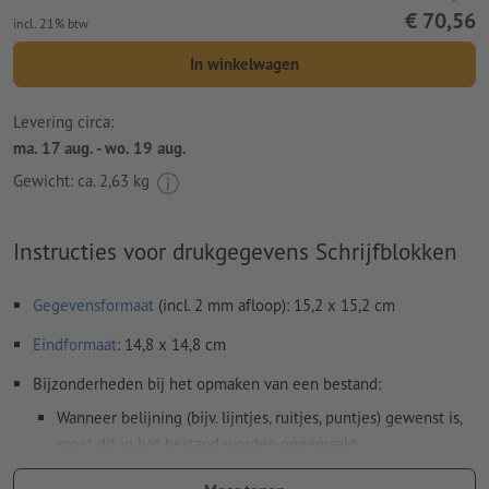
€ 70,56
incl. 21% btw
In winkelwagen
Levering circa:
ma. 17 aug. - wo. 19 aug.
Gewicht: ca.
2,63 kg
Instructies voor drukgegevens Schrijfblokken
Gegevensformaat
(incl. 2 mm afloop): 15,2 x 15,2 cm
Eindformaat
: 14,8 x 14,8 cm
Bijzonderheden bij het opmaken van een bestand:
Wanneer belijning (bijv. lijntjes, ruitjes, puntjes) gewenst is,
moet dit in het bestand worden opgemaakt
Resolutie:
300 dpi