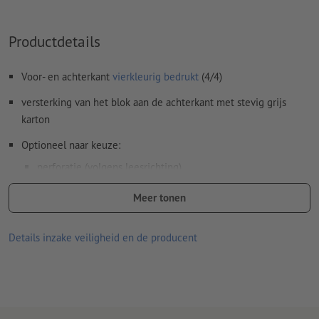
Productdetails
Voor- en achterkant
vierkleurig bedrukt
(4/4)
versterking van het blok aan de achterkant met stevig grijs
karton
Optioneel naar keuze:
perforatie (volgens leesrichting)
verlijming (positie naar keuze)
Meer tonen
Aanwijzing:
De optionele perforatie is conform DIN-standaard
(ISO 838).
Details inzake veiligheid en de producent
gedrukte producten op kringlooppapier zijn zonder meerprijs
klimaatneutraal –
meer informatie
Lijndikte: minimaal 0,25 pt (0,09 mm)