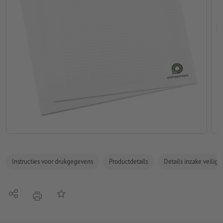
Instructies voor drukgegevens
Productdetails
Details inzake veilig
Delen
Op de lijst
afdrukken