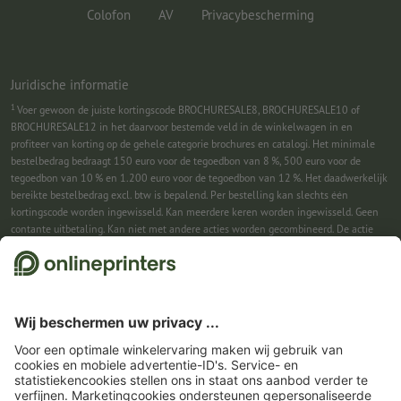
Colofon
AV
Privacybescherming
Juridische informatie
1
Voer gewoon de juiste kortingscode BROCHURESALE8, BROCHURESALE10 of
BROCHURESALE12 in het daarvoor bestemde veld in de winkelwagen in en
profiteer van korting op de gehele categorie brochures en catalogi. Het minimale
bestelbedrag bedraagt 150 euro voor de tegoedbon van 8 %, 500 euro voor de
tegoedbon van 10 % en 1.200 euro voor de tegoedbon van 12 %. Het daadwerkelijk
bereikte bestelbedrag excl. btw is bepalend. Per bestelling kan slechts één
kortingscode worden ingewisseld. Kan meerdere keren worden ingewisseld. Geen
contante uitbetaling. Kan niet met andere acties worden gecombineerd. De actie
geldt tot en met 31-08-2026.
2
Je ontvangst eerst een e-mail waarin je de aanmelding voor de nieuwsbrief
bevestigt met één klik. Pas daarna sturen we je de kortingscode en voortaan onze
nieuwsbrief toe. Natuurlijk kun je je te allen tijde weer afmelden. Kan 1x worden
ingewisseld. Geen minimumbestelwaarde. Maximale hoogte van de korting: € 150
van de bestelwaarde (netto). Geen contante uitbetaling. Kan niet worden
gecombineerd met andere acties of kortingscodes.
De tegoedbon is na ontvangst
zes weken geldig.