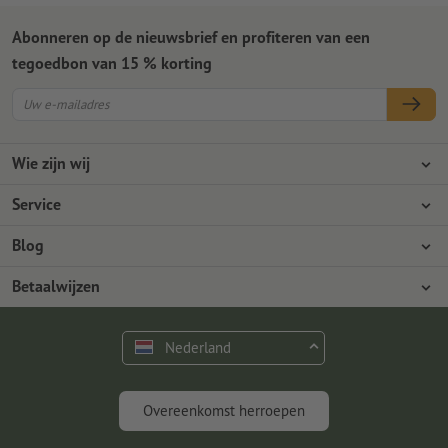
Abonneren op de nieuwsbrief en profiteren van een
tegoedbon van 15 % korting
Wie zijn wij
Ondernemingen
Service
Pers
Betaalwijzen
Blog
Vacatures en carrière
Verzending
Photoshop-tutorials
Betaalwijzen
Milieubescherming
Reclamatie
InDesign-tutorials
Overschrijving
Contact
Nederland
Premium programma
Gratis lettertypes en fonts
FAQ
Marketing en insights
Overeenkomst herroepen