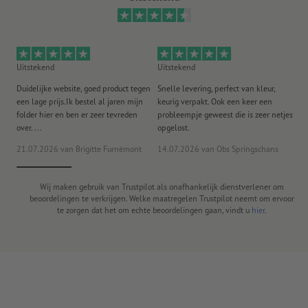
Uitstekend
Uitstekend
Ui
Duidelijke website, goed product tegen
Snelle levering, perfect van kleur,
He
een lage prijs.Ik bestel al jaren mijn
keurig verpakt. Ook een keer een
ee
folder hier en ben er zeer tevreden
probleempje geweest die is zeer netjes
ac
over. ...
opgelost.
21.07.2026
van Brigitte Furnèmont
14.07.2026
van Obs Springschans
18
Wij maken gebruik van Trustpilot als onafhankelijk dienstverlener om
beoordelingen te verkrijgen. Welke maatregelen Trustpilot neemt om ervoor
te zorgen dat het om echte beoordelingen gaan, vindt u
hier
.