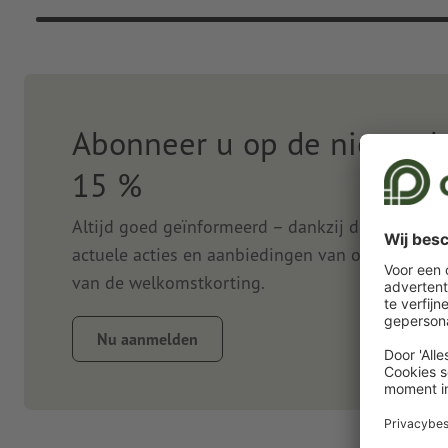
Abonneer u op de nieuwsbr
15 %
Altijd goed geïnformeerd – dankzij de nieuwsbr
actuele acties en aanbiedingen van onze onlined
van de welkomstkorting.
Nu aanmelden