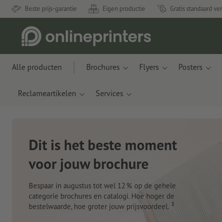
Beste prijs-garantie
Eigen productie
Gratis standaard ve
Alle producten
Brochures
Flyers
Posters
Reclameartikelen
Services
Nieuwe notitieboeken
Met innovatieve materialen gemaakt van appelresten
en plastic uit de oceaan
Nu bestellen