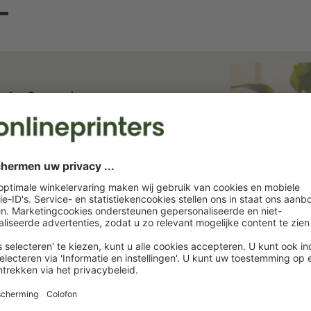
ief en bespaar
ief. Wij houden u op de hoogte van
rukkerij. Abonneer u nu en profiteer