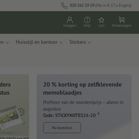
020 262 19 19
(Ma-vr 8-17 u Engels)
Inloggen
Help
Lijst
Winkelwagen
en
Huisstijl en kantoor
Stickers
ders
20 % korting op zelfklevende
stus
memoblaadjes
Profiteer van de voordeelprijs – alleen in
augustus.
4
Code: STICKYNOTES26-20
Nu bestellen