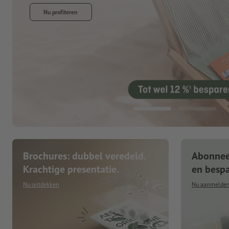
Brochures: dubbel veredeld.
Abonneer
Krachtige presentatie.
en besp
Nu ontdekken
Nu aanmelde