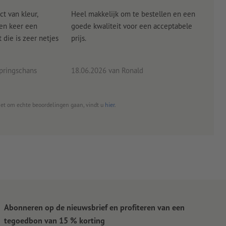
ct van kleur,
Heel makkelijk om te bestellen en een
Als
een keer een
goede kwaliteit voor een acceptabele
KLED
die is zeer netjes
prijs.
tevr
eind
pringschans
18.06.2026
van Ronald
02.0
het om echte beoordelingen gaan, vindt u
hier
.
Abonneren op de nieuwsbrief en profiteren van een
tegoedbon van 15 % korting