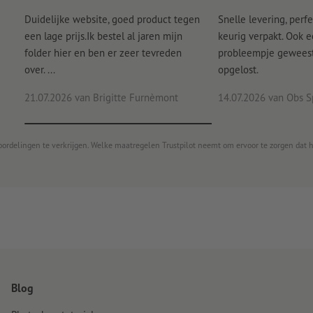
Duidelijke website, goed product tegen
Snelle levering, perfe
een lage prijs.Ik bestel al jaren mijn
keurig verpakt. Ook 
folder hier en ben er zeer tevreden
probleempje geweest 
over. ...
opgelost.
21.07.2026
van Brigitte Furnèmont
14.07.2026
van Obs S
oordelingen te verkrijgen. Welke maatregelen Trustpilot neemt om ervoor te zorgen dat 
Blog