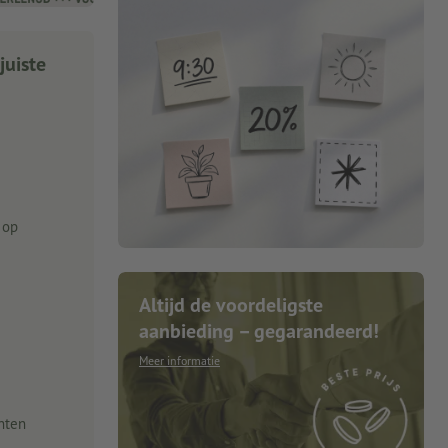
juiste
 op
Altijd de voordeligste
aanbieding – gegarandeerd!
Meer informatie
nten