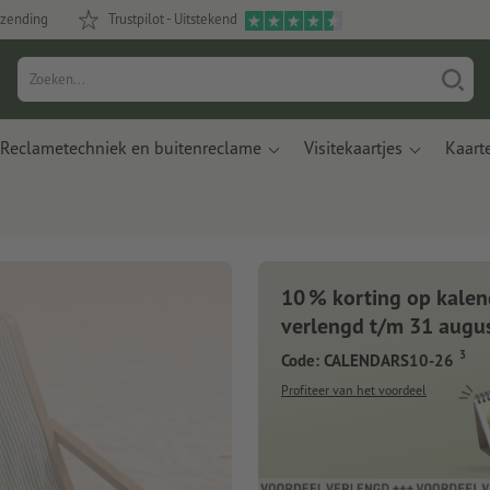
rzending
Trustpilot - Uitstekend
Reclametechniek en buitenreclame
Visitekaartjes
Kaart
10 % korting op kalen
verlengd t/m 31 augu
3
Code: CALENDARS10-26
Profiteer van het voordeel