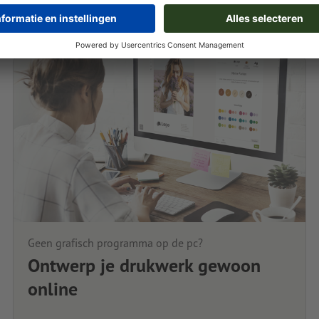
Geen grafisch programma op de pc?
Ontwerp je drukwerk gewoon
online