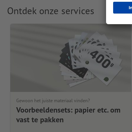
Ontdek onze services
Gewoon het juiste materiaal vinden?
Voorbeeldensets: papier etc. om
vast te pakken