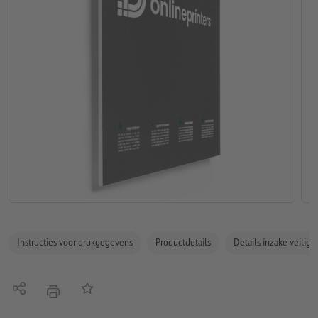
Instructies voor drukgegevens
Productdetails
Details inzake veilig
Delen
Op de lijst
afdrukken