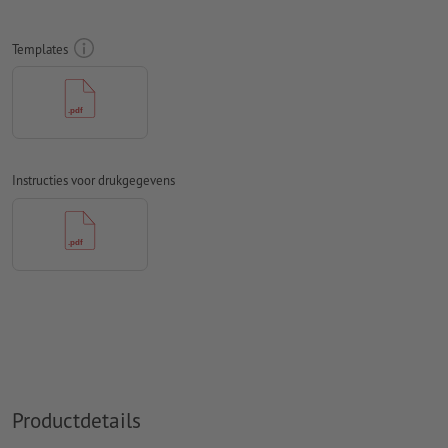
Rondom 10 mm
afloop
aanhouden, belangrijke informatie met
ten minste 4 mm afstand ten opzichte van het eindformaat
Templates
Lettertypes
moeten volledig worden ingesloten of omgezet
naar krommen
Kleurmodus:
CMYK, FOGRA51 (PSO Coated v3) voor gestreken
papier
Instructies voor drukgegevens
Spel- en zetfouten
worden door ons niet gecontroleerd
Overdrukinstellingen
worden door ons niet gecontroleerd
Commentaren
worden verwijderd en niet afgedrukt
Inhoud van
formuliervelden
worden mee afgedrukt
Hoe maak ik afdrukgegevens correct?
Productdetails