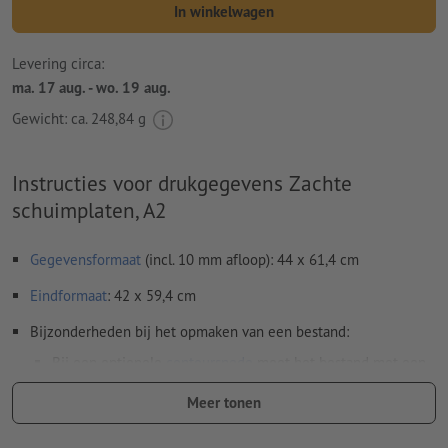
In winkelwagen
Levering circa:
ma. 17 aug. - wo. 19 aug.
Gewicht: ca.
248,84 g
Instructies voor drukgegevens Zachte
schuimplaten, A2
Gegevensformaat
(incl. 10 mm afloop): 44 x 61,4 cm
Eindformaat
: 42 x 59,4 cm
Bijzonderheden bij het opmaken van een bestand:
Bij een optionele
contoursnede
moet het bestand met een
extra snijcontour worden opgemaakt
Meer tonen
Resolutie:
150 dpi