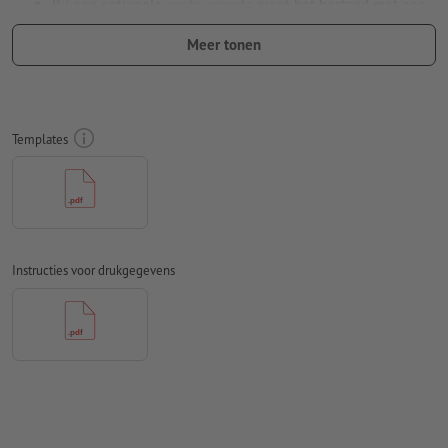
Bij een optionele
contoursnede
moet het bestand met een
extra snijcontour worden opgemaakt
Meer tonen
Resolutie:
150 dpi
Rondom 10 mm
afloop
aanhouden, belangrijke informatie met
ten minste 4 mm afstand ten opzichte van het eindformaat
Templates
Lettertypes
moeten volledig worden ingesloten of omgezet
naar krommen
Kleurmodus:
CMYK, FOGRA51 (PSO Coated v3) voor gestreken
papier
Instructies voor drukgegevens
Spel- en zetfouten
worden door ons niet gecontroleerd
Overdrukinstellingen
worden door ons niet gecontroleerd
Commentaren
worden verwijderd en niet afgedrukt
Inhoud van
formuliervelden
worden mee afgedrukt
Hoe maak ik afdrukgegevens correct?