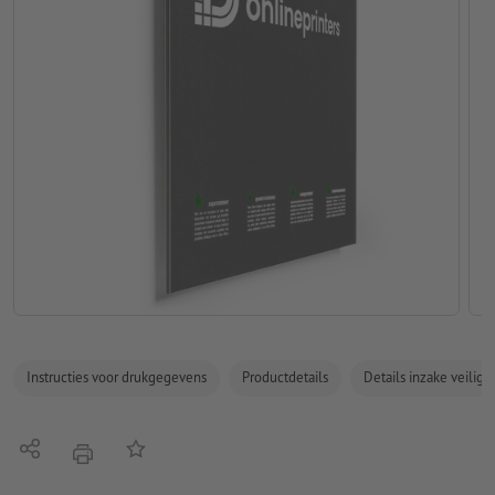
Instructies voor drukgegevens
Productdetails
Details inzake veilig
Delen
Op de lijst
afdrukken