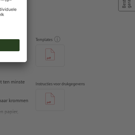
edrukte
Templates
t ten minste
Instructies voor drukgegevens
 naar krommen
n papier,
pier