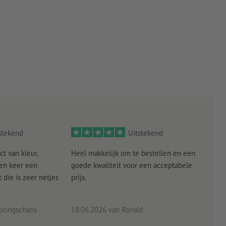
stekend
Uitstekend
ct van kleur,
Heel makkelijk om te bestellen en een
Als
een keer een
goede kwaliteit voor een acceptabele
KLED
die is zeer netjes
prijs.
tevr
eind
pringschans
18.06.2026
van Ronald
02.0