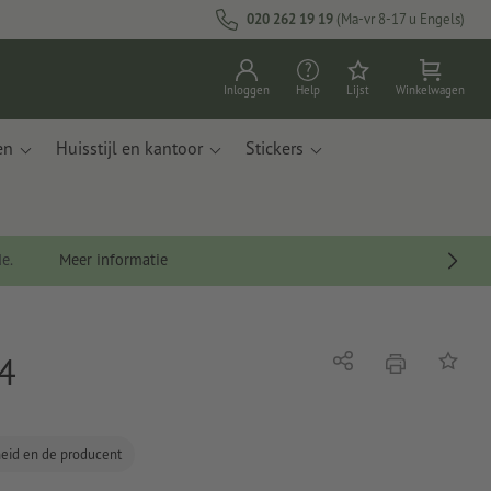
020 262 19 19
(Ma-vr 8-17 u Engels)
Inloggen
Help
Lijst
Winkelwagen
en
Huisstijl en kantoor
Stickers
de.
Meer informatie
A4
afdrukken
Delen
Op de li
gheid en de producent