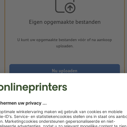
Eigen opgemaakte bestanden
U kunt uw opgemaakte bestanden vóór of na aankoop
uploaden.
Nu uploaden
Levering circa:
€ 315,85
€ 
wo. 19 aug. - vr. 21 aug.
excl. btw
incl. 
Gewicht: ca.
1,95 kg