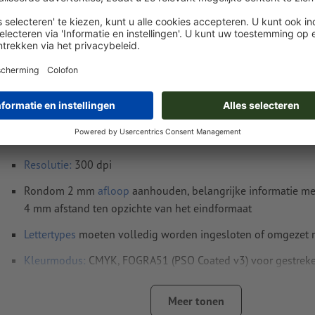
Instructies voor drukgegevens Tweezijdig b
stickers, A4
Gegevensformaat
(incl. 2 mm afloop): 30,1 x 21,4 cm
Eindformaat
: 29,7 x 21 cm
Resolutie:
300 dpi
Rondom 2 mm
afloop
aanhouden, belangrijke informatie me
4 mm afstand ten opzichte van het eindformaat
Lettertypes
moeten volledig worden ingesloten of omgezet
Kleurmodus:
CMYK, FOGRA51 (PSO Coated v3) voor gestreke
FOGRA52 (PSO Uncoated v3 FOGRA52) voor ongestreken pa
Meer tonen
Spel- en zetfouten
worden door ons niet gecontroleerd