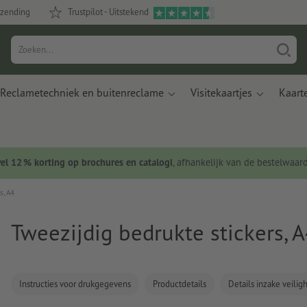
rzending
Trustpilot - Uitstekend
Reclametechniek en buitenreclame
Visitekaartjes
Kaart
wel 12 % korting op brochures en catalogi
, afhankelijk van de bestelwaar
s, A4
Tweezijdig bedrukte stickers, 
Instructies voor drukgegevens
Productdetails
Details inzake veili