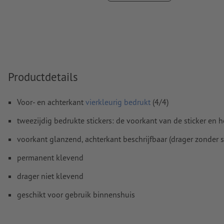
Overdrukinstellingen
worden door ons niet gecontroleerd
Commentaren
worden verwijderd en niet afgedrukt
Inhoud van
formuliervelden
worden mee afgedrukt
Productdetails
Hoe maak ik afdrukgegevens correct?
Voor- en achterkant
vierkleurig bedrukt
(4/4)
tweezijdig bedrukte stickers: de voorkant van de sticker e
voorkant glanzend, achterkant beschrijfbaar (drager zonder sl
permanent klevend
drager niet klevend
geschikt voor gebruik binnenshuis