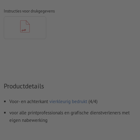
ongestreken papier
Instructies voor drukgegevens
Spel- en zetfouten
worden door ons niet gecontroleerd
Overdrukinstellingen
worden door ons niet gecontroleerd
Commentaren
worden verwijderd en niet afgedrukt
Inhoud van
formuliervelden
worden mee afgedrukt
Hoe maak ik afdrukgegevens correct?
Productdetails
Voor- en achterkant
vierkleurig bedrukt
(4/4)
voor alle printprofessionals en grafische dienstverleners met
eigen nabewerking