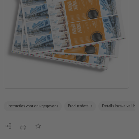
Instructies voor drukgegevens
Productdetails
Details inzake veilig
Delen
Op de lijst
afdrukken