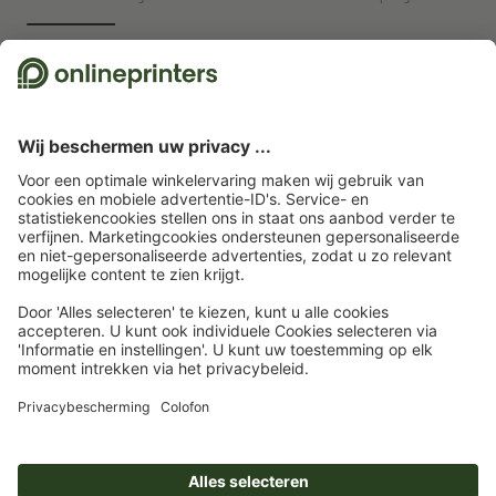
Wij maken gebruik van Trustpilot als onafhankelijk dienstverlener om
beoordelingen te verkrijgen. Welke maatregelen Trustpilot neemt om ervoor
te zorgen dat het om echte beoordelingen gaan, vindt u
hier
.
Startpagina
Posters
Plano-drukvellen
Drukvellen plano, 65 x 46 cm
Abonneren op de nieuwsbrief en profiteren van een
tegoedbon van 15 % korting
Wie zijn wij
Ondernemingen
Service