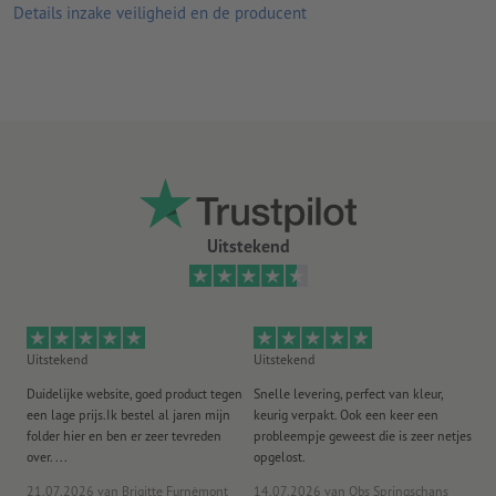
Details inzake veiligheid en de producent
Uitstekend
Uitstekend
Uitstekend
Ui
Duidelijke website, goed product tegen
Snelle levering, perfect van kleur,
He
een lage prijs.Ik bestel al jaren mijn
keurig verpakt. Ook een keer een
ee
folder hier en ben er zeer tevreden
probleempje geweest die is zeer netjes
ac
over. ...
opgelost.
21.07.2026
van Brigitte Furnèmont
14.07.2026
van Obs Springschans
18