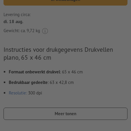
Levering circa:
di. 18 aug.
Gewicht: ca.
9,72 kg
Instructies voor drukgegevens Drukvellen
plano, 65 x 46 cm
Formaat onbewerkt drukvel
: 65 x 46 cm
Bedrukbaar gedeelte
: 63 x 42,8 cm
Resolutie:
300 dpi
Lettertypes
moeten volledig worden ingesloten of omgezet
naar krommen
Meer tonen
Kleurmodus:
CMYK, FOGRA51 (PSO Coated v3) voor gestreken
papier, FOGRA52 (PSO Uncoated v3 FOGRA52) voor