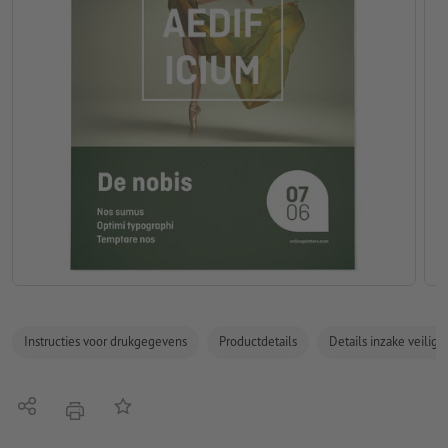
Instructies voor drukgegevens
Productdetails
Details inzake veilig
Delen
Op de lijst
afdrukken