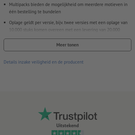
Multipacks bieden de mogelijkheid om meerdere motieven in
één bestelling te bundelen
Oplage geldt per versie, bijv. twee versies met een oplage van
10.000 stuks komen overeen met een levering van 20.000
exemplaren
Meer tonen
hoogwaardige posters voor binnen- en buitengebruik
levering: opgerold
Details inzake veiligheid en de producent
Uitstekend