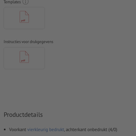
Templates
ongestreken papier
Spel- en zetfouten
worden door ons niet gecontroleerd
Overdrukinstellingen
worden door ons niet gecontroleerd
Commentaren
worden verwijderd en niet afgedrukt
Instructies voor drukgegevens
Inhoud van
formuliervelden
worden mee afgedrukt
Hoe maak ik afdrukgegevens correct?
Productdetails
Voorkant
vierkleurig bedrukt
, achterkant onbedrukt (4/0)