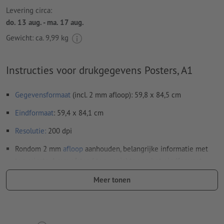
Levering circa:
do. 13 aug. - ma. 17 aug.
Gewicht: ca.
9,99 kg
Instructies voor drukgegevens Posters, A1
Gegevensformaat
(incl. 2 mm afloop): 59,8 x 84,5 cm
Eindformaat
: 59,4 x 84,1 cm
Resolutie:
200 dpi
Rondom 2 mm
afloop
aanhouden, belangrijke informatie met
ten minste 4 mm afstand ten opzichte van het eindformaat
Lettertypes
moeten volledig worden ingesloten of omgezet
Meer tonen
naar krommen
Kleurmodus:
CMYK, FOGRA51 (PSO Coated v3) voor gestreken
papier, FOGRA52 (PSO Uncoated v3 FOGRA52) voor