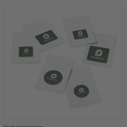
Made in Germany
Verpakking: Stuks verpakking – polyzak
verwerking: digitaal printen
Drukpositie: Aan de voorkant
Voorbeeld bestellen