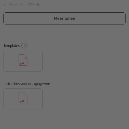
Resolutie:
300 dpi
Lettergrootte: ten minste 7 pt
Meer tonen
Spel- en zetfouten
worden door ons niet gecontroleerd
Overdrukinstellingen
worden door ons niet gecontroleerd
Templates
Commentaren
worden verwijderd en niet afgedrukt
Inhoud van
formuliervelden
worden mee afgedrukt
Hoe maak ik afdrukgegevens correct?
Instructies voor drukgegevens