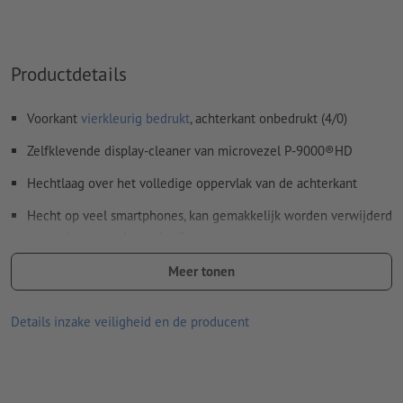
Productdetails
Voorkant
vierkleurig bedrukt
, achterkant onbedrukt (4/0)
Zelfklevende display-cleaner van microvezel P-9000®HD
Hechtlaag over het volledige oppervlak van de achterkant
Hecht op veel smartphones, kan gemakkelijk worden verwijderd
en opnieuw worden gebruikt
Geschikt voor een streeploze reiniging van displays
Meer tonen
Gebruik in droge toestand, de autospons reinigt zonder water of
Details inzake veiligheid en de producent
chemische middelen
afmetingen: b 3 x h 2,5 cm
Materiaal: Microvezel