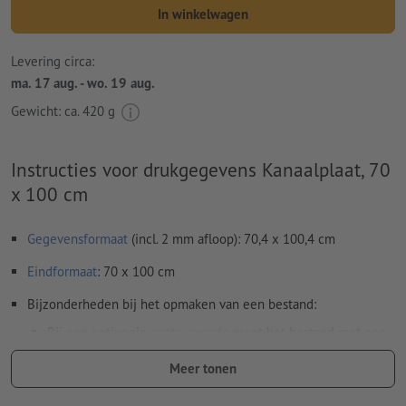
In winkelwagen
Levering circa:
ma. 17 aug. - wo. 19 aug.
Gewicht: ca.
420 g
Instructies voor drukgegevens Kanaalplaat, 70
x 100 cm
Gegevensformaat
(incl. 2 mm afloop): 70,4 x 100,4 cm
Eindformaat
: 70 x 100 cm
Bijzonderheden bij het opmaken van een bestand:
Bij een optionele
contoursnede
moet het bestand met een
extra snijcontour worden opgemaakt
Meer tonen
Bij een optionele
contoursnede
moet het bestand met een