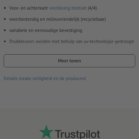
Inhoud van
formuliervelden
worden mee afgedrukt
Voor- en achterkant
vierkleurig bedrukt
(4/4)
weerbestendig en milieuvriendelijk (recyclebaar)
Hoe maak ik afdrukgegevens correct?
variabele en eenvoudige bevestiging
Drukkleuren: worden met behulp van uv-technologie gedroogd
en gehard
Optioneel verkrijgbaar met contoursnede
Meer tonen
Details inzake veiligheid en de producent