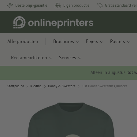
Beste prijs-garantie
Eigen productie
Gratis standaard ve
Alle producten
Brochures
Flyers
Posters
Reclameartikelen
Services
Alleen in augustus:
tot 
Startpagina
Kleding
Hoody & Sweaters
Just Hoods sweatshirts, uniseks