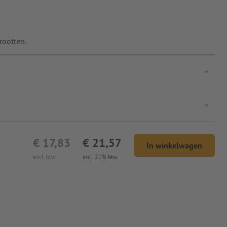
rootten.
€ 17,83
€ 21,57
In winkelwagen
excl. btw
incl. 21% btw