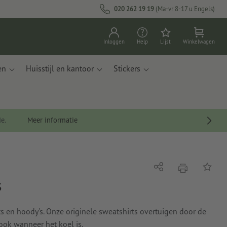
020 262 19 19
(Ma-vr 8-17 u Engels)
Inloggen
Help
Lijst
Winkelwagen
en
Huisstijl en kantoor
Stickers
de.
Meer informatie
afdrukken
Delen
Op de li
s
s en hoody's. Onze originele sweatshirts overtuigen door de
ok wanneer het koel is.