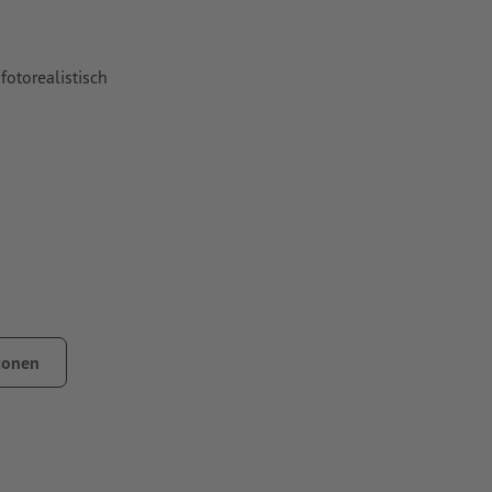
fotorealistisch
lende motieven
tonen
n keren, zodat de opdruk zich aan de binnenkant bevindt.
wege de lichtomstandigheden of de monitorinstelling kunnen