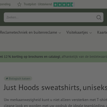
rzending
Trustpilot - Uitstekend
Reclametechniek en buitenreclame
Visitekaartjes
Kaart
wel 12 % korting op brochures en catalogi
, afhankelijk van de bestelwaar
Biologisch katoen
Just Hoods sweatshirts, unisek
Uw merkaanwezigheid kunt u niet alleen versterken met T-shirt
cleane look en worden met uw opdruk de ideale teamkleding, o