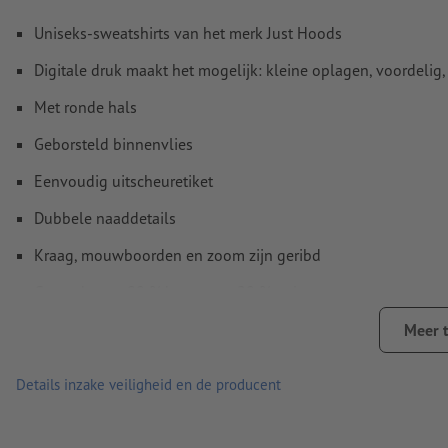
Overdrukinstellingen
worden door ons niet gecontroleerd
Uniseks-sweatshirts van het merk Just Hoods
Commentaren
worden verwijderd en niet afgedrukt
Digitale druk maakt het mogelijk: kleine oplagen, voordelig, 
Inhoud van
formuliervelden
worden mee afgedrukt
Met ronde hals
Hoe maak ik afdrukgegevens correct?
Geborsteld binnenvlies
Eenvoudig uitscheuretiket
Dubbele naaddetails
Kraag, mouwboorden en zoom zijn geribd
Gemaakt van 80 % katoen en 20 % polyester
Voor- en/of achterkant naar keuze bedrukbaar met verschil
Meer 
Wasbaar op maximaal 30 °C. Vóór het wassen binnenstebuite
Details inzake veiligheid en de producent
Let erop dat de afgebeelde kleuren op het beeldscherm van
afwijken van de daadwerkelijke productkleuren.