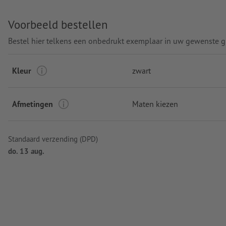
Gramsgewicht: 280 g/m²
Voorbeeld bestellen
verwerking: digitaal printen
Bestel hier telkens een onbedrukt exemplaar in uw gewenste g
Kleur
zwart
Afmetingen
Maten kiezen
Standaard verzending (DPD)
do. 13 aug.