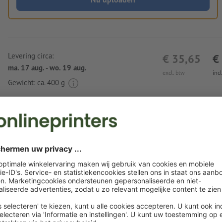
Levering circa:
€ 35,65
€
ma. 17 aug. - wo. 19 aug.
excl. btw
inc
Gewicht: ca.
400 g
Instructies voor drukgegevens Just Hoods sw
uniseks
Om uw bestand ongecompliceerd op te maken, adviseren wi
"online vormgeven"-tool te gebruiken
Gegevensformaat
: 35 x 40 cm