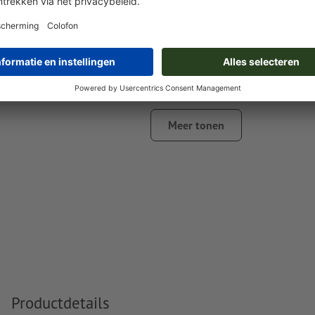
De afbeeldingen van de drukposities geven alleen proportie
daadwerkelijke positie van het drukmotief hangt af van de g
textielmaat.
vierkleurig (CMYK) volgens Euroschaal
Om een vrijstaand gemaakt motief (d.w.z. zonder witte acht
krijgen, moet de achtergrond transparant zijn en een pdf-
Meer tonen
vectorgegevens worden geüpload. Bij beeldgegevens (JPEG,
de achtergrond van de afbeelding wit gedrukt.
De drukmotieven worden normaliter met witte inkt onderdru
zijn kleurverlopen en transparanties slechts beperkt mogelij
Resolutie:
300 dpi
Lijndikte: minimaal 6 pt (2,12 mm)
Lettertypes
moeten volledig worden ingesloten of omgezet
Spel- en zetfouten
worden door ons niet gecontroleerd
Productdetails