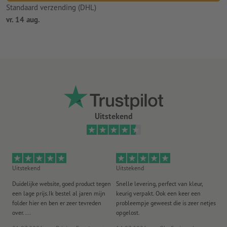
Standaard verzending (DHL)
vr. 14 aug.
Uitstekend
Uitstekend
Uitstekend
Ui
Duidelijke website, goed product tegen
Snelle levering, perfect van kleur,
He
een lage prijs.Ik bestel al jaren mijn
keurig verpakt. Ook een keer een
ee
folder hier en ben er zeer tevreden
probleempje geweest die is zeer netjes
ac
over. ...
opgelost.