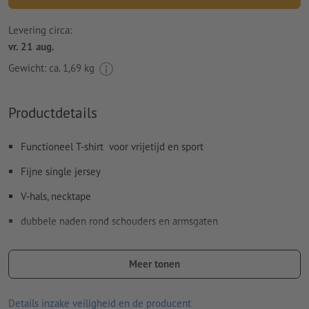
Levering circa:
vr. 21 aug.
Gewicht: ca.
1,69 kg
Productdetails
Functioneel T-shirt voor vrijetijd en sport
Fijne single jersey
V-hals, necktape
dubbele naden rond schouders en armsgaten
ademend en vochtregulerend
Meer tonen
Sneldrogend
Strijken met een maximale temperatuur van 110°C
Details inzake veiligheid en de producent