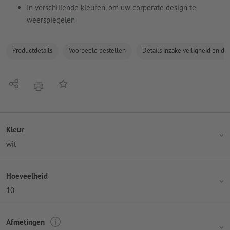
In verschillende kleuren, om uw corporate design te
weerspiegelen
Productdetails
Voorbeeld bestellen
Details inzake veiligheid en de
Delen
Op de lijst
afdrukken
Kleur
wit
Hoeveelheid
10
Afmetingen