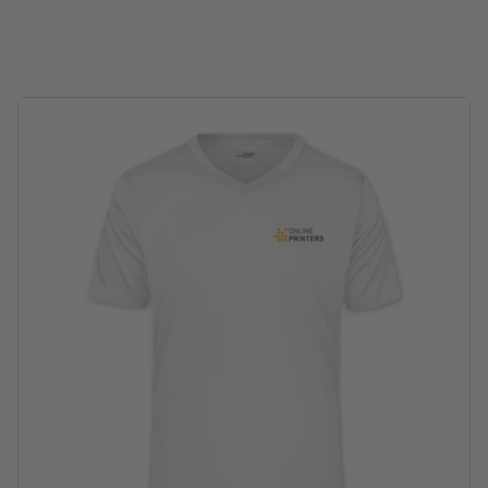
Wasbaar op maximaal 30 °C. Vóór het wassen binnenstebuiten
keren, zodat de opdruk zich aan de binnenkant bevindt.
Niet bleken
Niet stomen
Niet in de droger
Verkrijgbaar in verschillende maten en kleuren
Gramsgewicht: 150 g/m²
merk: J&N