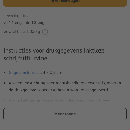
In winkelwagen
Levering circa:
vr. 14 aug. - di. 18 aug.
Gewicht: ca.
1.000 g
Instructies voor drukgegevens Inktloze
schrijfstift Irvine
Gegevensformaat
: 4 x 0,5 cm
Als een leesrichting voor rechtshandigen gewenst is, moeten
de drukgegevens ondersteboven worden aangeleverd
Als motiefkleuren kan worden gekozen uit één of twee
speciale kleuren
.
Meer tonen
Geef de kleurvelden de naam van de doelkleur uit de
Pantone FORMULA GUIDE Solid Coated (bijv. "Pantone 286